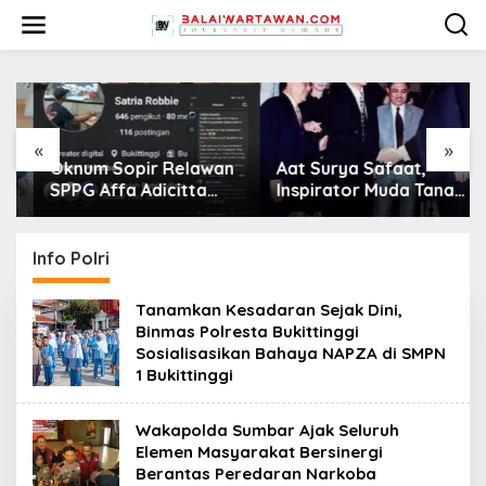
L
e
w
a
t
i
k
e
«
»
k
Oknum Sopir Relawan
Aat Surya Safaat,
o
SPPG Affa Adicitta
Inspirator Muda Tanah
n
Diduga Hina
Air
t
Wartawan “Bodoh”
e
dan Tuding “Minta
Info Polri
n
Pitih/Uang” di
Facebook
Tanamkan Kesadaran Sejak Dini,
Binmas Polresta Bukittinggi
Sosialisasikan Bahaya NAPZA di SMPN
1 Bukittinggi
Wakapolda Sumbar Ajak Seluruh
Elemen Masyarakat Bersinergi
Berantas Peredaran Narkoba