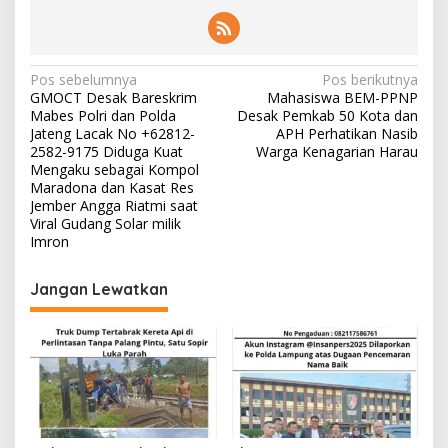
N
Pos sebelumnya
Pos berikutnya
GMOCT Desak Bareskrim
Mahasiswa BEM-PPNP
a
Mabes Polri dan Polda
Desak Pemkab 50 Kota dan
v
Jateng Lacak No +62812-
APH Perhatikan Nasib
2582-9175 Diduga Kuat
Warga Kenagarian Harau
i
Mengaku sebagai Kompol
Maradona dan Kasat Res
g
Jember Angga Riatmi saat
a
Viral Gudang Solar milik
Imron
s
i
Jangan Lewatkan
p
o
s