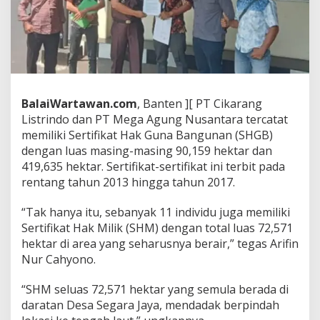
t
a
n
S
H
G
B
P
BalaiWartawan.com
, Banten ][ PT Cikarang
I
Listrindo dan PT Mega Agung Nusantara tercatat
K
memiliki Sertifikat Hak Guna Bangunan (SHGB)
2
dengan luas masing-masing 90,159 hektar dan
K
e
419,635 hektar. Sertifikat-sertifikat ini terbit pada
n
rentang tahun 2013 hingga tahun 2017.
t
a
“Tak hanya itu, sebanyak 11 individu juga memiliki
l
Sertifikat Hak Milik (SHM) dengan total luas 72,571
N
a
hektar di area yang seharusnya berair,” tegas Arifin
n
Nur Cahyono.
s
a
“SHM seluas 72,571 hektar yang semula berada di
P
daratan Desa Segara Jaya, mendadak berpindah
o
l