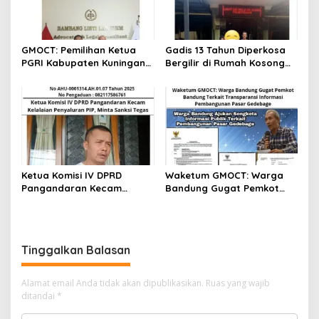
GMOCT: Pemilihan Ketua
Gadis 13 Tahun Diperkosa
PGRI Kabupaten Kuningan
Bergilir di Rumah Kosong
Digelar Juni Mendatang,
Bandung Barat, Kasus
Berharap Terselenggara
Dilaporkan ke Polda Jabar
Demokratis dan
Transparan
Ketua Komisi IV DPRD
Waketum GMOCT: Warga
Pangandaran Kecam
Bandung Gugat Pemkot
Kelalaian Penyaluran PIP,
Bandung Terkait
Minta Sanksi Tegas
Transparansi Informasi
Pembangunan Pasar
Gedebage
Tinggalkan Balasan
Alamat email Anda tidak akan dipublikasikan.
Ruas yang wajib
ditandai
*