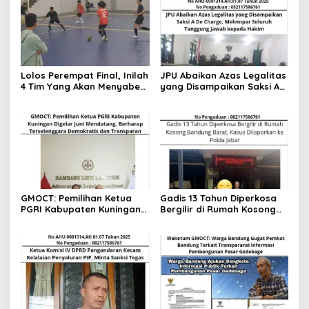
Lolos Perempat Final, Inilah
JPU Abaikan Azas Legalitas
4 Tim Yang Akan Menyabet
yang Disampaikan Saksi A
Juara Futsal Kapolres Cup
De Charge, Melempar
2025
Seluruh Tanggung Jawab
kepada Hakim
GMOCT: Pemilihan Ketua
Gadis 13 Tahun Diperkosa
PGRI Kabupaten Kuningan
Bergilir di Rumah Kosong
Digelar Juni Mendatang,
Bandung Barat, Kasus
Berharap Terselenggara
Dilaporkan ke Polda Jabar
Demokratis dan
Transparan