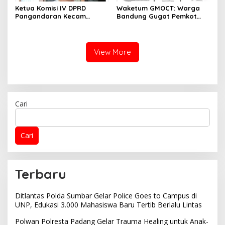
Ketua Komisi IV DPRD
Waketum GMOCT: Warga
Pangandaran Kecam
Bandung Gugat Pemkot
Kelalaian Penyaluran PIP,
Bandung Terkait
Minta Sanksi Tegas
Transparansi Informasi
Pembangunan Pasar
Gedebage
View More
Cari
Cari
Terbaru
Ditlantas Polda Sumbar Gelar Police Goes to Campus di
UNP, Edukasi 3.000 Mahasiswa Baru Tertib Berlalu Lintas
Polwan Polresta Padang Gelar Trauma Healing untuk Anak-