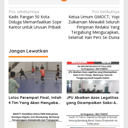
N
Pos sebelumnya
Pos berikutnya
Kadis Pangan 50 Kota
Ketua Umum GMOCT, Yopi
a
Diduga Memanfaatkan Sopir
Zulkarnain Mewakili Seluruh
v
Kantor untuk Urusan Pribadi
Pimpinan Redaksi Yang
Tergabung Mengucapkan,
i
Selamat Hari Pers Se-Dunia
g
Jangan Lewatkan
a
s
i
p
o
s
Lolos Perempat Final, Inilah
JPU Abaikan Azas Legalitas
4 Tim Yang Akan Menyabet
yang Disampaikan Saksi A
Juara Futsal Kapolres Cup
De Charge, Melempar
2025
Seluruh Tanggung Jawab
kepada Hakim