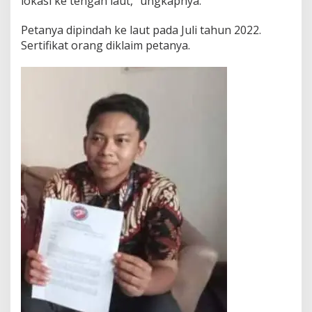
lokasi ke tengah laut,” ungkapnya.
i
t
Petanya dipindah ke laut pada Juli tahun 2022.
i
Sertifikat orang diklaim petanya.
k