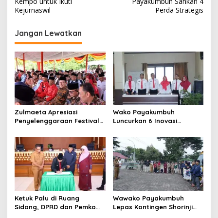
v
Kempo untuk Ikuti
Payakumbuh Sahkan 4
Kejurnaswil
Perda Strategis
i
g
Jangan Lewatkan
a
s
i
p
o
s
Zulmaeta Apresiasi
Wako Payakumbuh
Penyelenggaraan Festival
Luncurkan 6 Inovasi
Minangkabau 2026
Pelayanan Publik dan Tata
Kelola Pemerintahan
Ketuk Palu di Ruang
Wawako Payakumbuh
Sidang, DPRD dan Pemko
Lepas Kontingen Shorinji
Payakumbuh Sahkan 4
Kempo untuk Ikuti