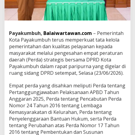
n
4
P
e
r
d
Payakumbuh,
Balaiwartawan.com
– Pemerintah
a
Kota Payakumbuh terus memperkuat tata kelola
S
pemerintahan dan kualitas pelayanan kepada
t
masyarakat melalui pengesahan empat peraturan
r
a
daerah (Perda) strategis bersama DPRD Kota
t
Payakumbuh dalam rapat paripurna yang digelar di
e
ruang sidang DPRD setempat, Selasa (23/06/2026).
g
i
Empat perda yang disahkan meliputi Perda tentang
s
B
Pertanggungjawaban Pelaksanaan APBD Tahun
e
Anggaran 2025, Perda tentang Pencabutan Perda
r
Nomor 24 Tahun 2016 tentang Lembaga
s
Kemasyarakatan di Kelurahan, Perda tentang
a
m
Penyelenggaraan Bantuan Hukum, serta Perda
a
tentang Perubahan atas Perda Nomor 17 Tahun
D
2016 tentang Pembentukan dan Susunan
P