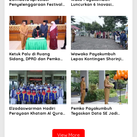
Penyelenggaraan Festival
Luncurkan 6 Inovasi
Minangkabau 2026
Pelayanan Publik dan Tata
Kelola Pemerintahan
Ketuk Palu di Ruang
Wawako Payakumbuh
Sidang, DPRD dan Pemko
Lepas Kontingen Shorinji
Payakumbuh Sahkan 4
Kempo untuk Ikuti
Perda Strategis
Kejurnaswil
Elzadaswarman Hadiri
Pemko Payakumbuh
Perayaan Khatam Al Quran
Tegaskan Data SE Jadi
dan Wisuda iqra’ MDTA
Pondasi dalam Penyusunan
Nurul Iman
Kebijakan
View More