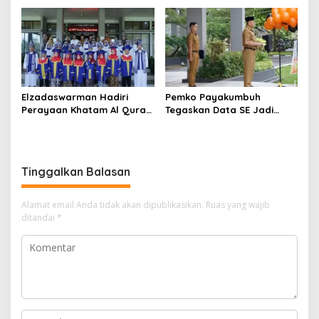
Perda Strategis
Kejurnaswil
Elzadaswarman Hadiri
Pemko Payakumbuh
Perayaan Khatam Al Quran
Tegaskan Data SE Jadi
dan Wisuda iqra’ MDTA
Pondasi dalam Penyusunan
Nurul Iman
Kebijakan
Tinggalkan Balasan
Alamat email Anda tidak akan dipublikasikan.
Ruas yang wajib
ditandai
*