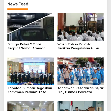
News Feed
Diduga Pakai 2 Mobil
Waka Polsek IV Koto
Berplat Sama, Armada
Berikan Penyuluhan Hukum
SPPG Affa Adicitta Pasia
dan Tertib Berlalu Lintas
Laweh Langgar UU LLAJ?
kepada Peserta Didik Baru
Kapolda Sumbar Tegaskan
Tanamkan Kesadaran Sejak
Komitmen Perkuat Tata
Dini, Binmas Polresta
Kelola melalui Taklimat
Bukittinggi Sosialisasikan
Akhir Audit Kinerja Itwasum
Bahaya NAPZA di SMPN 1
Polri
Bukittinggi