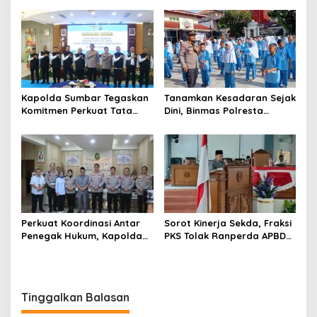
Laweh Langgar UU LLAJ?
kepada Peserta Didik Baru
Kapolda Sumbar Tegaskan
Tanamkan Kesadaran Sejak
Komitmen Perkuat Tata
Dini, Binmas Polresta
Kelola melalui Taklimat
Bukittinggi Sosialisasikan
Akhir Audit Kinerja Itwasum
Bahaya NAPZA di SMPN 1
Polri
Bukittinggi
Perkuat Koordinasi Antar
Sorot Kinerja Sekda, Fraksi
Penegak Hukum, Kapolda
PKS Tolak Ranperda APBD
Sumbar Sambangi
2025
Pengadilan Tinggi Padang
Tinggalkan Balasan