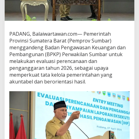
B
P
K
P
E
v
PADANG, Balaiwartawan.com— Pemerintah
a
Provinsi Sumatera Barat (Pemprov Sumbar)
l
menggandeng Badan Pengawasan Keuangan dan
u
Pembangunan (BPKP) Perwakilan Sumbar untuk
a
s
melakukan evaluasi perencanaan dan
i
penganggaran tahun 2026, sebagai upaya
P
memperkuat tata kelola pemerintahan yang
e
akuntabel dan berorientasi hasil.
r
e
n
c
a
n
a
a
n
2
0