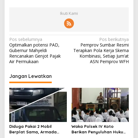
Ikuti Kami
N
Pos sebelumnya
Pos berikutnya
Optimalkan potensi PAD,
Pemprov Sumbar Resmi
a
Gubernur Mahyeldi
Terapkan Pola Kerja Skema
v
Rencanakan Genjot Pajak
Kombinasi, Setiap Jum’at
Air Permukaan
ASN Pemprov WFH
i
g
Jangan Lewatkan
a
s
i
p
o
s
Diduga Pakai 2 Mobil
Waka Polsek IV Koto
Berplat Sama, Armada
Berikan Penyuluhan Hukum
SPPG Affa Adicitta Pasia
dan Tertib Berlalu Lintas