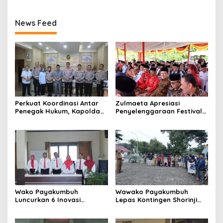
News Feed
Perkuat Koordinasi Antar
Zulmaeta Apresiasi
Penegak Hukum, Kapolda
Penyelenggaraan Festival
Sumbar Sambangi
Minangkabau 2026
Pengadilan Tinggi Padang
Wako Payakumbuh
Wawako Payakumbuh
Luncurkan 6 Inovasi
Lepas Kontingen Shorinji
Pelayanan Publik dan Tata
Kempo untuk Ikuti
Kelola Pemerintahan
Kejurnaswil