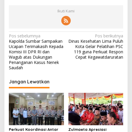
Ikuti Kami
N
Pos sebelumnya
Pos berikutnya
Kapolda Sumbar Sampaikan
Dinas Kesehatan Lima Puluh
a
Ucapan Terimakasih Kepada
Kota Gelar Pelatihan PSC
v
Komisi III DPR RI dan
119 guna Perkuat Respon
Wagub atas Dukungan
Cepat Kegawatdaruratan
i
Penanganan Kasus Nenek
Saudah
g
a
Jangan Lewatkan
s
i
p
o
s
Perkuat Koordinasi Antar
Zulmaeta Apresiasi