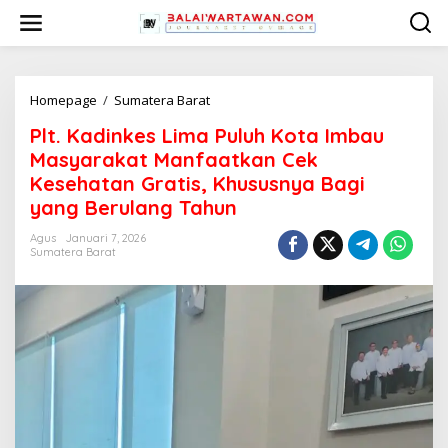
L
e
w
a
t
i
Homepage
/
Sumatera Barat
P
k
l
Plt. Kadinkes Lima Puluh Kota Imbau
e
t
k
.
Masyarakat Manfaatkan Cek
o
K
Kesehatan Gratis, Khususnya Bagi
n
a
yang Berulang Tahun
t
d
e
i
Agus
Januari 7, 2026
n
n
Sumatera Barat
k
e
s
L
i
m
a
P
u
l
u