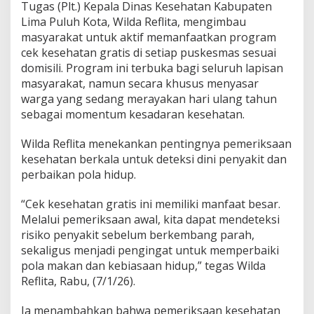
Tugas (Plt.) Kepala Dinas Kesehatan Kabupaten
a
Lima Puluh Kota, Wilda Reflita, mengimbau
t
k
masyarakat untuk aktif memanfaatkan program
a
cek kesehatan gratis di setiap puskesmas sesuai
n
domisili. Program ini terbuka bagi seluruh lapisan
C
masyarakat, namun secara khusus menyasar
e
warga yang sedang merayakan hari ulang tahun
k
K
sebagai momentum kesadaran kesehatan.
e
s
Wilda Reflita menekankan pentingnya pemeriksaan
e
kesehatan berkala untuk deteksi dini penyakit dan
h
perbaikan pola hidup.
a
t
a
“Cek kesehatan gratis ini memiliki manfaat besar.
n
Melalui pemeriksaan awal, kita dapat mendeteksi
G
risiko penyakit sebelum berkembang parah,
r
sekaligus menjadi pengingat untuk memperbaiki
a
t
pola makan dan kebiasaan hidup,” tegas Wilda
i
Reflita, Rabu, (7/1/26).
s
,
Ia menambahkan bahwa pemeriksaan kesehatan
K