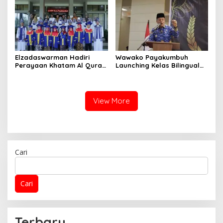
Elzadaswarman Hadiri
Wawako Payakumbuh
Perayaan Khatam Al Quran
Launching Kelas Bilingual
dan Wisuda iqra’ MDTA
dan Tasyakuran Pelepasan
Nurul Iman
Siswa SDS IT IPHI
View More
Cari
Cari
Terbaru