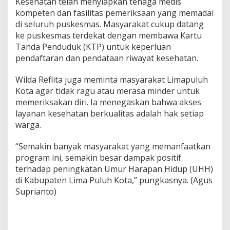
T
Kesehatan telah menyiapkan tenaga medis
a
kompeten dan fasilitas pemeriksaan yang memadai
h
di seluruh puskesmas. Masyarakat cukup datang
u
ke puskesmas terdekat dengan membawa Kartu
n
Tanda Penduduk (KTP) untuk keperluan
pendaftaran dan pendataan riwayat kesehatan.
Wilda Reflita juga meminta masyarakat Limapuluh
Kota agar tidak ragu atau merasa minder untuk
memeriksakan diri. Ia menegaskan bahwa akses
layanan kesehatan berkualitas adalah hak setiap
warga.
“Semakin banyak masyarakat yang memanfaatkan
program ini, semakin besar dampak positif
terhadap peningkatan Umur Harapan Hidup (UHH)
di Kabupaten Lima Puluh Kota,” pungkasnya. (Agus
Suprianto)