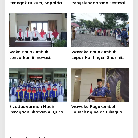
Penegak Hukum, Kapolda
Penyelenggaraan Festival
Sumbar Sambangi
Minangkabau 2026
Pengadilan Tinggi Padang
Wako Payakumbuh
Wawako Payakumbuh
Luncurkan 6 Inovasi
Lepas Kontingen Shorinji
Pelayanan Publik dan Tata
Kempo untuk Ikuti
Kelola Pemerintahan
Kejurnaswil
Elzadaswarman Hadiri
Wawako Payakumbuh
Perayaan Khatam Al Quran
Launching Kelas Bilingual
dan Wisuda iqra’ MDTA
dan Tasyakuran Pelepasan
Nurul Iman
Siswa SDS IT IPHI