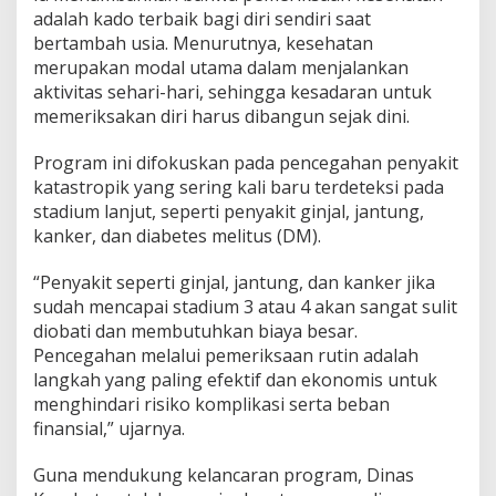
adalah kado terbaik bagi diri sendiri saat
h
u
bertambah usia. Menurutnya, kesehatan
s
merupakan modal utama dalam menjalankan
u
aktivitas sehari-hari, sehingga kesadaran untuk
s
memeriksakan diri harus dibangun sejak dini.
n
y
a
Program ini difokuskan pada pencegahan penyakit
B
katastropik yang sering kali baru terdeteksi pada
a
stadium lanjut, seperti penyakit ginjal, jantung,
g
kanker, dan diabetes melitus (DM).
i
y
a
“Penyakit seperti ginjal, jantung, dan kanker jika
n
sudah mencapai stadium 3 atau 4 akan sangat sulit
g
diobati dan membutuhkan biaya besar.
B
Pencegahan melalui pemeriksaan rutin adalah
e
r
langkah yang paling efektif dan ekonomis untuk
u
menghindari risiko komplikasi serta beban
l
finansial,” ujarnya.
a
n
Guna mendukung kelancaran program, Dinas
g