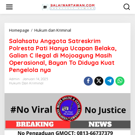
L
e
w
a
t
i
Homepage
/
Hukum dan Kriminal
S
k
a
Salahsatu Anggota Satreskrim
e
l
k
a
Polresta Pati Hanya Ucapan Belaka,
o
h
Galian C Ilegal di Mojoagung Masih
n
s
Operasional, Bayan To Diduga Kuat
t
a
e
t
Pengelola nya
n
u
A
Admin
Januari 14, 2025
Hukum Dan Kriminal
n
g
g
o
t
a
S
a
t
r