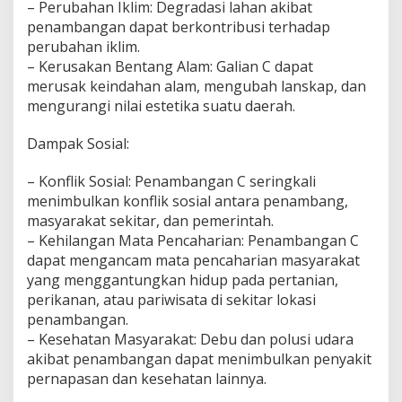
l
– Perubahan Iklim: Degradasi lahan akibat
o
penambangan dapat berkontribusi terhadap
l
perubahan iklim.
a
– Kerusakan Bentang Alam: Galian C dapat
n
y
merusak keindahan alam, mengubah lanskap, dan
a
mengurangi nilai estetika suatu daerah.
Dampak Sosial:
– Konflik Sosial: Penambangan C seringkali
menimbulkan konflik sosial antara penambang,
masyarakat sekitar, dan pemerintah.
– Kehilangan Mata Pencaharian: Penambangan C
dapat mengancam mata pencaharian masyarakat
yang menggantungkan hidup pada pertanian,
perikanan, atau pariwisata di sekitar lokasi
penambangan.
– Kesehatan Masyarakat: Debu dan polusi udara
akibat penambangan dapat menimbulkan penyakit
pernapasan dan kesehatan lainnya.