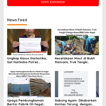
News Feed
Ungkap Kasus Narkotika,
Kecelakaan Maut di Bukit
Sat Narkoba Polres
Ransam, Truk Tangki
Payakumbuh Sita Sabu dan
Diduga Bawa BBM Solar
Ganja Dari Tangan
Ilegal Sebabkan Empat
Tersangka
Luka
Upaya Pembungkaman
Sabung Ayam Dikabarkan
Berita: Pabrik Oli Ilegal
Kontes Tarung dengan