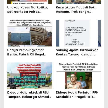
s
Ungkap Kasus Narkotika,
Kecelakaan Maut di Bukit
Sat Narkoba Polres
Ransam, Truk Tangki
Payakumbuh Sita Sabu dan
Diduga Bawa BBM Solar
Ganja Dari Tangan
Ilegal Sebabkan Empat
Tersangka
Luka
Upaya Pembungkaman
Sabung Ayam Dikabarkan
Berita: Pabrik Oli Ilegal
Kontes Tarung dengan
Marunda Bisa Mengancam
Uang Pangkal Dasar
Kesehatan Masyarakat,
T.5.000 Sampai Ratusan
Minta GMOCT Take Down
Selain Taruhan Luar
Berita
Diduga Malpraktek di RSJ
Diduga Kadis Perintah PPK
Tampan, Keluarga Ahmad
Kendalikan Proyek Fisik
Nurhadi Bongkar Misteri
Rp70 Miliar di Dinas
Kematiannya
Pendidikan Lampung