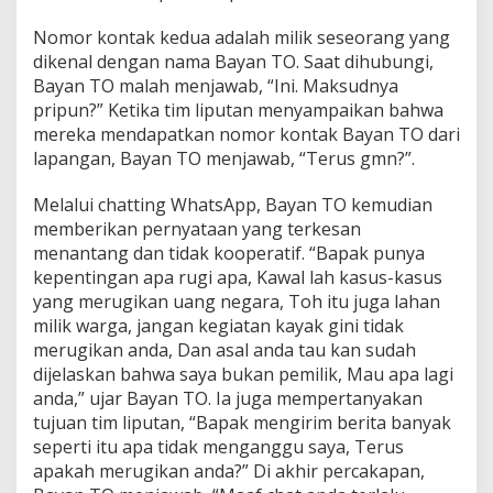
i
Nomor kontak kedua adalah milik seseorang yang
M
o
dikenal dengan nama Bayan TO. Saat dihubungi,
j
Bayan TO malah menjawab, “Ini. Maksudnya
o
pripun?” Ketika tim liputan menyampaikan bahwa
a
mereka mendapatkan nomor kontak Bayan TO dari
g
lapangan, Bayan TO menjawab, “Terus gmn?”.
u
n
g
Melalui chatting WhatsApp, Bayan TO kemudian
M
memberikan pernyataan yang terkesan
a
menantang dan tidak kooperatif. “Bapak punya
s
kepentingan apa rugi apa, Kawal lah kasus-kasus
i
h
yang merugikan uang negara, Toh itu juga lahan
O
milik warga, jangan kegiatan kayak gini tidak
p
merugikan anda, Dan asal anda tau kan sudah
e
dijelaskan bahwa saya bukan pemilik, Mau apa lagi
r
a
anda,” ujar Bayan TO. Ia juga mempertanyakan
s
tujuan tim liputan, “Bapak mengirim berita banyak
i
seperti itu apa tidak menganggu saya, Terus
o
apakah merugikan anda?” Di akhir percakapan,
n