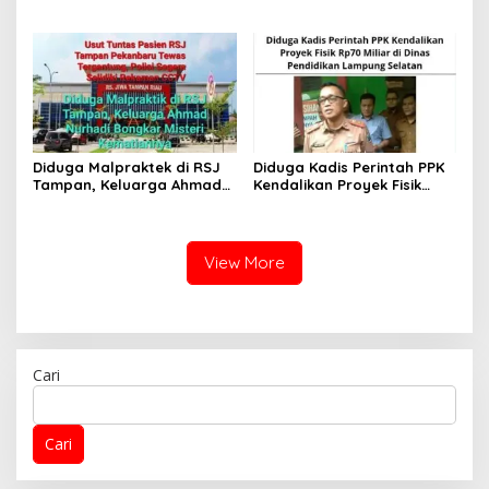
Marunda Bisa Mengancam
Uang Pangkal Dasar
Kesehatan Masyarakat,
T.5.000 Sampai Ratusan
Minta GMOCT Take Down
Selain Taruhan Luar
Berita
Diduga Malpraktek di RSJ
Diduga Kadis Perintah PPK
Tampan, Keluarga Ahmad
Kendalikan Proyek Fisik
Nurhadi Bongkar Misteri
Rp70 Miliar di Dinas
Kematiannya
Pendidikan Lampung
Selatan
View More
Cari
Cari