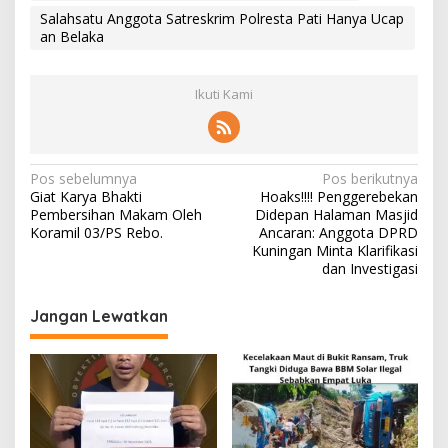
Salahsatu Anggota Satreskrim Polresta Pati Hanya Ucap
an Belaka
Ikuti Kami
N
Pos sebelumnya
Pos berikutnya
Giat Karya Bhakti
Hoaks!!!! Penggerebekan
a
Pembersihan Makam Oleh
Didepan Halaman Masjid
v
Koramil 03/PS Rebo.
Ancaran: Anggota DPRD
Kuningan Minta Klarifikasi
i
dan Investigasi
g
Jangan Lewatkan
a
s
i
p
o