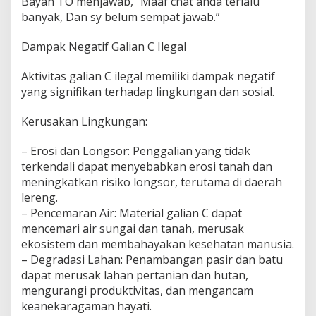
Bayan TO menjawab, “Maaf chat anda terlalu
a
l
banyak, Dan sy belum sempat jawab.”
,
B
Dampak Negatif Galian C Ilegal
a
y
Aktivitas galian C ilegal memiliki dampak negatif
a
n
yang signifikan terhadap lingkungan dan sosial.
T
o
Kerusakan Lingkungan:
D
i
– Erosi dan Longsor: Penggalian yang tidak
d
terkendali dapat menyebabkan erosi tanah dan
u
g
meningkatkan risiko longsor, terutama di daerah
a
lereng.
K
– Pencemaran Air: Material galian C dapat
u
mencemari air sungai dan tanah, merusak
a
t
ekosistem dan membahayakan kesehatan manusia.
P
– Degradasi Lahan: Penambangan pasir dan batu
e
dapat merusak lahan pertanian dan hutan,
n
mengurangi produktivitas, dan mengancam
g
keanekaragaman hayati.
e