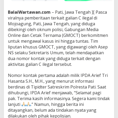
a
p
BalaiWartawan.com
– Pati, Jawa Tengah ][ Pasca
a
viralnya pemberitaan terkait galian C ilegal di
n
B
Mojoagung, Pati, Jawa Tengah, yang diduga
e
dibekingi oleh oknum polisi, Gabungan Media
l
Online dan Cetak Ternama (GMOCT) berkomitmen
a
untuk mengawal kasus ini hingga tuntas. Tim
k
liputan khusus GMOCT, yang digawangi oleh Asep
a
,
NS selaku Sekretaris Umum, telah mendapatkan
G
dua nomor kontak yang diduga terkait dengan
a
aktivitas galian C ilegal tersebut.
l
i
Nomor kontak pertama adalah milik IPDA Arief Tri
a
n
Hasanta S.H., M.H., yang menurut informasi
C
berdinas di Tipidter Satreskrim Polresta Pati. Saat
I
dihubungi, IPDA Arief menjawab, “Selamat pagi
l
pak. Terima kasih informasinya. Segera kami tindak
e
g
lanjuti
.” Namun, hingga berita ini
a
ditayangkan, belum ada tindakan nyata yang
l
dilakukan oleh pihak kepolisian.
d