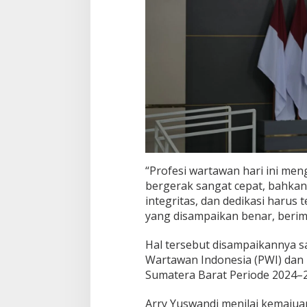
a
r
i
K
e
c
e
p
a
t
a
n
“Profesi wartawan hari ini me
bergerak sangat cepat, bahkan
integritas, dan dedikasi harus
yang disampaikan benar, berim
Hal tersebut disampaikannya s
Wartawan Indonesia (PWI) dan 
Sumatera Barat Periode 2024–2
Arry Yuswandi menilai kemajuan