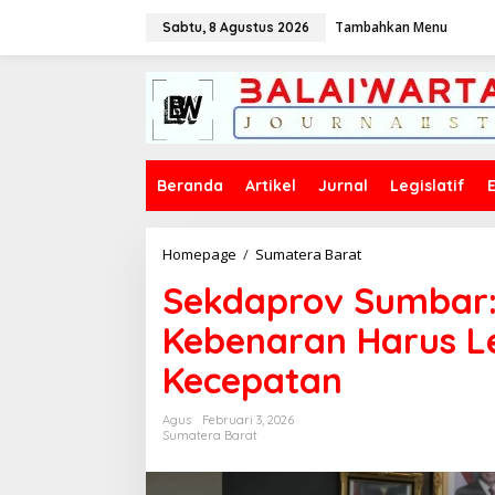
L
Tambahkan Menu
e
Sabtu, 8 Agustus 2026
w
a
t
i
k
e
k
Beranda
Artikel
Jurnal
Legislatif
o
n
t
e
Homepage
/
Sumatera Barat
S
n
e
Sekdaprov Sumbar: D
k
d
Kebenaran Harus L
a
p
Kecepatan
r
o
v
Agus
Februari 3, 2026
S
Sumatera Barat
u
m
b