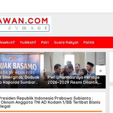
Eksekutif
Yudikatif
Polri
Suara Rakyat
Politik
»
armasraya Periode
Laporan Dugaan Kacau
J
029 Resmi Dilantik,
SPPG Affa Adicitta Palupuh
K
erkuat
Mandek 1 Minggu. Diduga
P
ionalisme Pers
Ada “Payung” Sekda
d
Agam?
residen Republik Indonesia Prabowo Subianto :
 Oknum Anggota TNI AD Kodam 1/BB Terlibat Bisnis
legal