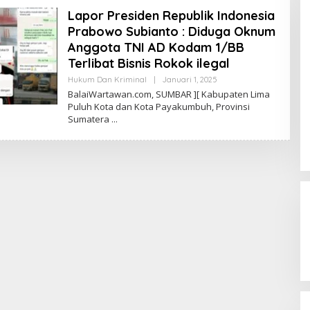
Lapor Presiden Republik Indonesia
Prabowo Subianto : Diduga Oknum
Anggota TNI AD Kodam 1/BB
Terlibat Bisnis Rokok ilegal
Hukum Dan Kriminal
|
Januari 1, 2025
O
L
BalaiWartawan.com, SUMBAR ][ Kabupaten Lima
E
Puluh Kota dan Kota Payakumbuh, Provinsi
H
Sumatera
A
D
M
I
N