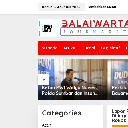
L
Tambahkan Menu
e
Kamis, 6 Agustus 2026
w
a
t
i
k
e
k
Beranda
Artikel
Jurnal
Legislatif
o
n
t
e
n
«
idya Navies;
Perkuat Sinergitas, Duduak
PWI Dh
r dan Insan
Basamo Kapolda Sumbar
2026–2
titusi yang
jo Insan Pers Se-Sumatera
Siap P
Barat
Profes
Categories
Lapor P
Diduga
Rokok i
Aceh