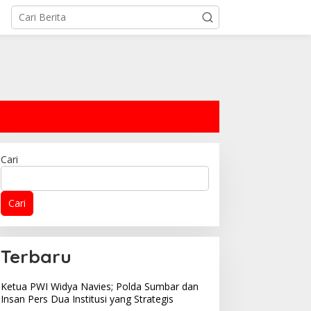
Cari
Cari
alin Sinergi Wujudkan
Oknum Sopir Relawan
ota Kondusif, Kapolres
SPPG Affa Adicitta Diduga
ayakumbuh Silaturahmi
Hina Wartawan “Bodoh”
Terbaru
engan Wali Kota
dan Tuding “Minta
Pitih/Uang” di Facebook
Ketua PWI Widya Navies; Polda Sumbar dan
Insan Pers Dua Institusi yang Strategis