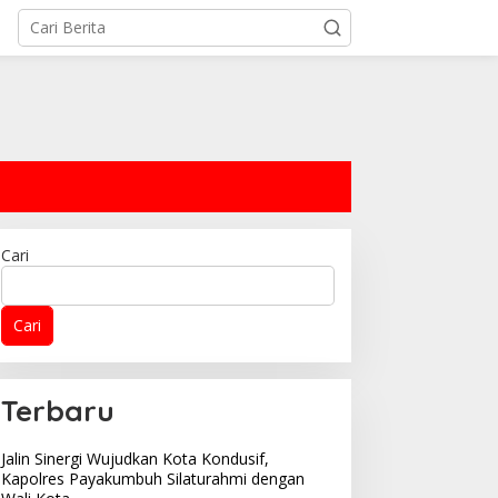
Cari
Cari
iduga Pakai 2 Mobil
Kapolresta Bukittinggi
erplat Sama, Armada
Pererat Sinergitas Melalui
PPG Affa Adicitta Pasia
Kunjungan Silaturahmi ke
Terbaru
aweh Langgar UU LLAJ?
Kodim 0304/Agam
Jalin Sinergi Wujudkan Kota Kondusif,
Kapolres Payakumbuh Silaturahmi dengan