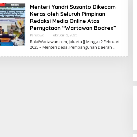
Menteri Yandri Susanto Dikecam
Keras oleh Seluruh Pimpinan
Redaksi Media Online Atas
Pernyataan “Wartawan Bodrex”
Peristiwa
|
Februari 2, 2025
O
L
BalaiWartawan.com, Jakarta ][ Minggu 2 Februari
E
2025 – Menteri Desa, Pembangunan Daerah
H
A
D
M
I
N