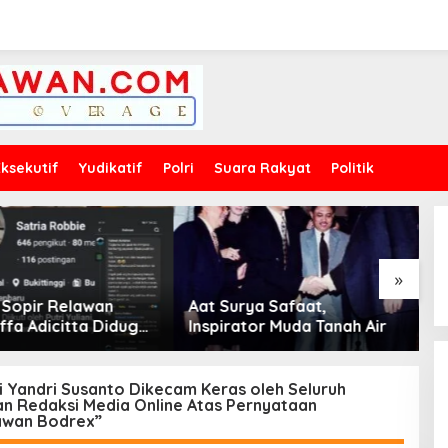
Eksekutif
Yudikatif
Polri
Suara Rakyat
Politik
»
rya Safaat,
Diduga Lalai, 3 Ompreng
D
tor Muda Tanah Air
Menu MBG Sambalnya
B
Kosong, Kinerja SPPG Affa
S
Adicitta Pasia Laweh
L
Disorot
i Yandri Susanto Dikecam Keras oleh Seluruh
an Redaksi Media Online Atas Pernyataan
wan Bodrex”