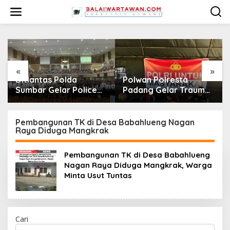
L
e
w
a
t
i
k
e
«
»
k
Polwan Polresta
Kabid Humas Polda
o
Padang Gelar Trauma
Sumbar: Ajang
n
Healing untuk Anak-
Olahraga Didukung
t
Anak Korban Banjir di
Penuh Sebagai
e
Surau Gadang
Perekat Persaudaraan
Pembangunan TK di Desa Babahlueng Nagan
n
Raya Diduga Mangkrak
dan Kamtibmas
Pembangunan TK di Desa Babahlueng
Nagan Raya Diduga Mangkrak, Warga
Minta Usut Tuntas
Cari