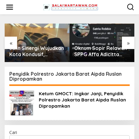
L
e
w
a
t
i
k
e
«
»
k
Oknum Sopir Relawan
Aat Surya Safaat,
o
SPPG Affa Adicitta
Inspirator Muda Tanah
n
Diduga Hina
Air
t
Wartawan “Bodoh”
e
dan Tuding “Minta
Penyidik Polrestro Jakarta Barat Aipda Ruslan
n
Dipropamkan
Pitih/Uang” di
Facebook
Ketum GMOCT: Ingkar Janji, Penyidik
Polrestro Jakarta Barat Aipda Ruslan
Dipropamkan
Cari