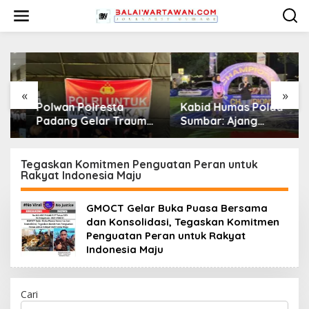
L
e
w
a
t
i
k
e
«
»
k
Polwan Polresta
Kabid Humas Polda
o
Padang Gelar Trauma
Sumbar: Ajang
n
Healing untuk Anak-
Olahraga Didukung
t
Anak Korban Banjir di
Penuh Sebagai
e
Surau Gadang
Perekat Persaudaraan
Tegaskan Komitmen Penguatan Peran untuk
n
Rakyat Indonesia Maju
dan Kamtibmas
GMOCT Gelar Buka Puasa Bersama
dan Konsolidasi, Tegaskan Komitmen
Penguatan Peran untuk Rakyat
Indonesia Maju
Cari