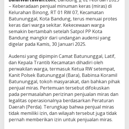
d
– Keberadaan penjual minuman keras (miras) di
a
Kelurahan Binong, RT 01 RW 07, Kecamatan
n
Batununggal, Kota Bandung, terus menuai protes
g
keras dari warga sekitar. Kekecewaan warga
T
a
semakin bertambah setelah Satpol PP Kota
p
Bandung mangkir dari undangan audensi yang
i
digelar pada Kamis, 30 Januari 2025.
T
a
Audensi yang dipimpin Camat Batununggal, Latif,
k
H
dan Kepala Trantib Kecamatan dihadiri oleh
a
perwakilan warga, termasuk Ketua RW setempat,
d
Kanit Polsek Batununggal (Bara), Babinsa Koramil
i
Batununggal, tokoh masyarakat, dan bahkan pihak
r
i
penjual miras. Pertemuan tersebut difokuskan
A
pada permasalahan perizinan penjualan miras dan
u
legalitas operasionalnya berdasarkan Peraturan
d
Daerah (Perda). Terungkap bahwa penjual miras
e
tidak memiliki izin, dan wilayah tersebut juga tidak
n
s
pernah memberikan izin untuk penjualan miras.
i
,