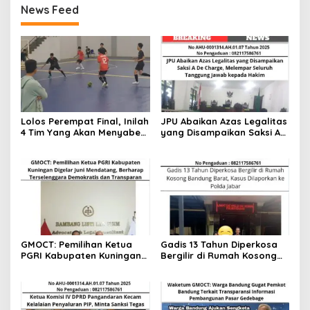
News Feed
Lolos Perempat Final, Inilah
JPU Abaikan Azas Legalitas
4 Tim Yang Akan Menyabet
yang Disampaikan Saksi A
Juara Futsal Kapolres Cup
De Charge, Melempar
2025
Seluruh Tanggung Jawab
kepada Hakim
GMOCT: Pemilihan Ketua
Gadis 13 Tahun Diperkosa
PGRI Kabupaten Kuningan
Bergilir di Rumah Kosong
Digelar Juni Mendatang,
Bandung Barat, Kasus
Berharap Terselenggara
Dilaporkan ke Polda Jabar
Demokratis dan
Transparan