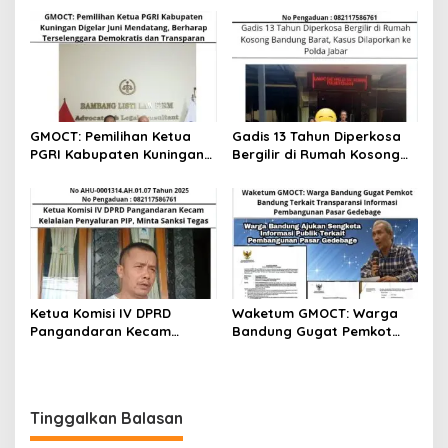
2025
Seluruh Tanggung Jawab
kepada Hakim
GMOCT: Pemilihan Ketua
Gadis 13 Tahun Diperkosa
PGRI Kabupaten Kuningan
Bergilir di Rumah Kosong
Digelar Juni Mendatang,
Bandung Barat, Kasus
Berharap Terselenggara
Dilaporkan ke Polda Jabar
Demokratis dan
Transparan
Ketua Komisi IV DPRD
Waketum GMOCT: Warga
Pangandaran Kecam
Bandung Gugat Pemkot
Kelalaian Penyaluran PIP,
Bandung Terkait
Minta Sanksi Tegas
Transparansi Informasi
Pembangunan Pasar
Gedebage
Tinggalkan Balasan