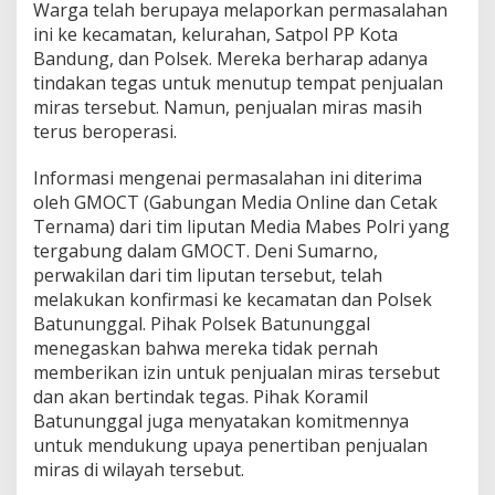
Warga telah berupaya melaporkan permasalahan
A
ini ke kecamatan, kelurahan, Satpol PP Kota
d
Bandung, dan Polsek. Mereka berharap adanya
a
A
tindakan tegas untuk menutup tempat penjualan
p
miras tersebut. Namun, penjualan miras masih
a
terus beroperasi.
?
Informasi mengenai permasalahan ini diterima
oleh GMOCT (Gabungan Media Online dan Cetak
Ternama) dari tim liputan Media Mabes Polri yang
tergabung dalam GMOCT. Deni Sumarno,
perwakilan dari tim liputan tersebut, telah
melakukan konfirmasi ke kecamatan dan Polsek
Batununggal. Pihak Polsek Batununggal
menegaskan bahwa mereka tidak pernah
memberikan izin untuk penjualan miras tersebut
dan akan bertindak tegas. Pihak Koramil
Batununggal juga menyatakan komitmennya
untuk mendukung upaya penertiban penjualan
miras di wilayah tersebut.