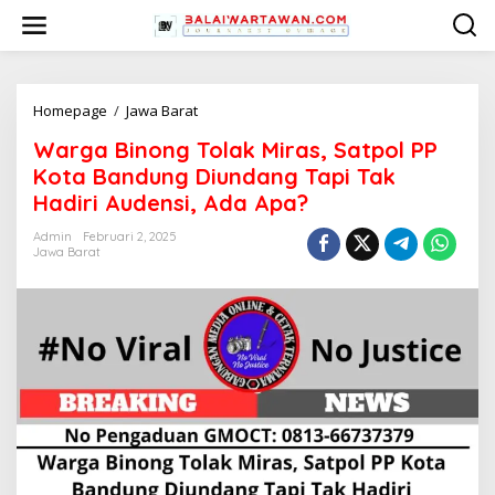
L
e
w
a
t
i
Homepage
/
Jawa Barat
W
k
a
Warga Binong Tolak Miras, Satpol PP
e
r
k
g
Kota Bandung Diundang Tapi Tak
o
a
Hadiri Audensi, Ada Apa?
n
B
t
i
Admin
Februari 2, 2025
e
n
Jawa Barat
n
o
n
g
T
o
l
a
k
M
i
r
a