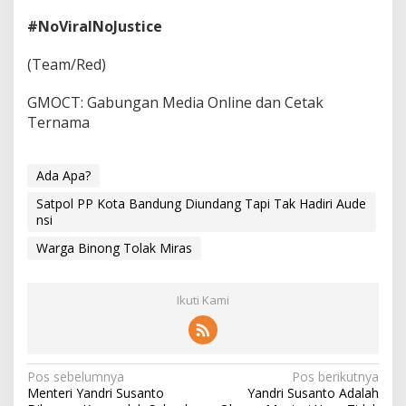
#NoViralNoJustice
(Team/Red)
GMOCT: Gabungan Media Online dan Cetak
Ternama
Ada Apa?
Satpol PP Kota Bandung Diundang Tapi Tak Hadiri Aude
nsi
Warga Binong Tolak Miras
Ikuti Kami
N
Pos sebelumnya
Pos berikutnya
Menteri Yandri Susanto
Yandri Susanto Adalah