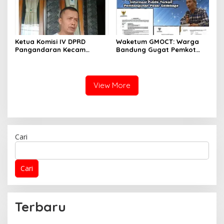
Ketua Komisi IV DPRD
Waketum GMOCT: Warga
Pangandaran Kecam
Bandung Gugat Pemkot
Kelalaian Penyaluran PIP,
Bandung Terkait
Minta Sanksi Tegas
Transparansi Informasi
Pembangunan Pasar
Gedebage
View More
Cari
Cari
Terbaru