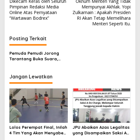
a
Dikecam Keras oleh Seluruh
Oknum Menteri Yang Tidak
v
Pimpinan Redaksi Media
Mempunyai Akhlak. Yopi
Online Atas Pernyataan
Zulkarnain : Apakah Presiden
i
“Wartawan Bodrex”
RI Akan Tetap Memelihara
Menteri Seperti Itu.
g
a
Posting Terkait
s
i
Pemuda Pemudi Jorong
p
Tarantang Buka Suara,
Pemilihan Anggota Bamus
o
Belum Juga Terlaksanakan,
Ada Apa!!!…
Jangan Lewatkan
s
Lolos Perempat Final, Inilah
JPU Abaikan Azas Legalitas
4 Tim Yang Akan Menyabet
yang Disampaikan Saksi A
Juara Futsal Kapolres Cup
De Charge, Melempar