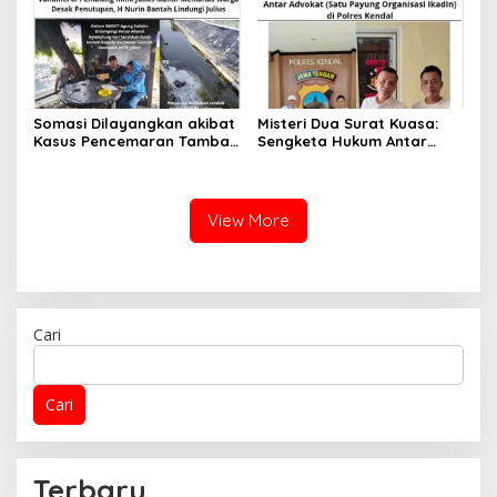
Somasi Dilayangkan akibat
Misteri Dua Surat Kuasa:
Kasus Pencemaran Tambak
Sengketa Hukum Antar
Vanamei di Pemalang milik
Advokat (Satu Payung
Julius Makin Memanas
Organisasi Ikadin) di Polres
Warga Desak Penutupan, H
Kendal
Nurin Bantah Lindungi
View More
Julius
Cari
Cari
Terbaru