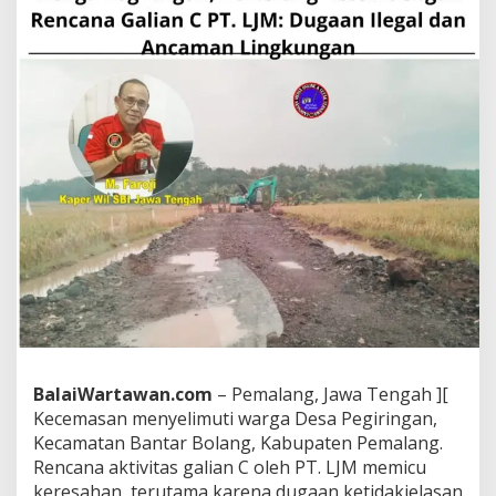
l
a
n
g
R
e
s
a
h
d
e
n
g
a
n
R
e
n
c
a
BalaiWartawan.com
– Pemalang, Jawa Tengah ][
n
Kecemasan menyelimuti warga Desa Pegiringan,
a
Kecamatan Bantar Bolang, Kabupaten Pemalang.
G
Rencana aktivitas galian C oleh PT. LJM memicu
a
keresahan, terutama karena dugaan ketidakjelasan
l