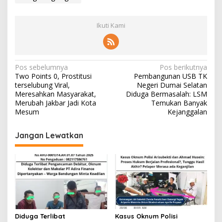
Ikuti Kami
N
Pos sebelumnya
Pos berikutnya
Two Points 0, Prostitusi
Pembangunan USB TK
a
terselubung Viral,
Negeri Dumai Selatan
v
Meresahkan Masyarakat,
Diduga Bermasalah: LSM
Merubah Jakbar Jadi Kota
Temukan Banyak
i
Mesum
Kejanggalan
g
Jangan Lewatkan
a
s
i
p
o
s
Diduga Terlibat
Kasus Oknum Polisi