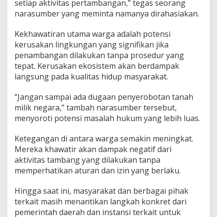
setiap aktivitas pertambangan,” tegas seorang
n
narasumber yang meminta namanya dirahasiakan.
A
n
Kekhawatiran utama warga adalah potensi
c
a
kerusakan lingkungan yang signifikan jika
m
penambangan dilakukan tanpa prosedur yang
a
tepat. Kerusakan ekosistem akan berdampak
n
langsung pada kualitas hidup masyarakat.
L
i
n
“Jangan sampai ada dugaan penyerobotan tanah
g
milik negara,” tambah narasumber tersebut,
k
menyoroti potensi masalah hukum yang lebih luas.
u
n
Ketegangan di antara warga semakin meningkat.
g
a
Mereka khawatir akan dampak negatif dari
n
aktivitas tambang yang dilakukan tanpa
memperhatikan aturan dan izin yang berlaku.
Hingga saat ini, masyarakat dan berbagai pihak
terkait masih menantikan langkah konkret dari
pemerintah daerah dan instansi terkait untuk