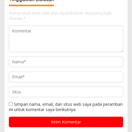
Julius
Alamat email Anda tidak akan dipublikasikan.
Ruas yang wajib
ditandai
*
Simpan nama, email, dan situs web saya pada peramban
ini untuk komentar saya berikutnya.