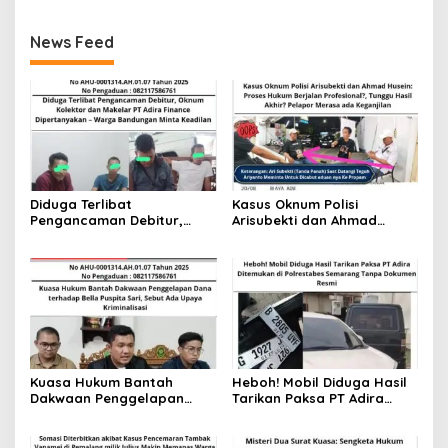
News Feed
Diduga Terlibat
Kasus Oknum Polisi
Pengancaman Debitur,
Arisubekti dan Ahmad
Oknum Kolektor dan
Husein: Proses Hukum
Makelar PT Adira Finance
Berjalan Profesional?,
Dipertanyakan – Warga
Tunggu Hasil Akhir? Pelapor
Bandungan Minta Keadilan
Merasa ada Keganjilan
Kuasa Hukum Bantah
Heboh! Mobil Diduga Hasil
Dakwaan Penggelapan
Tarikan Paksa PT Adira
Dana terhadap Bella
Ditemukan di Polrestabes
Puspita Sari, Sebut Ada
Semarang Tanpa Dokumen
Upaya Kriminalisasi
Resmi