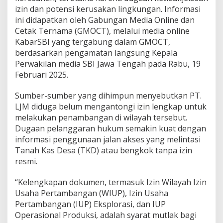
i
izin dan potensi kerusakan lingkungan. Informasi
a
ini didapatkan oleh Gabungan Media Online dan
n
Cetak Ternama (GMOCT), melalui media online
C
KabarSBI yang tergabung dalam GMOCT,
P
T
berdasarkan pengamatan langsung Kepala
.
Perwakilan media SBI Jawa Tengah pada Rabu, 19
L
Februari 2025.
J
M
Sumber-sumber yang dihimpun menyebutkan PT.
:
D
LJM diduga belum mengantongi izin lengkap untuk
u
melakukan penambangan di wilayah tersebut.
g
Dugaan pelanggaran hukum semakin kuat dengan
a
informasi penggunaan jalan akses yang melintasi
a
Tanah Kas Desa (TKD) atau bengkok tanpa izin
n
I
resmi.
l
e
“Kelengkapan dokumen, termasuk Izin Wilayah Izin
g
Usaha Pertambangan (WIUP), Izin Usaha
a
Pertambangan (IUP) Eksplorasi, dan IUP
l
d
Operasional Produksi, adalah syarat mutlak bagi
a