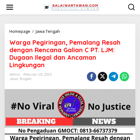
L
e
w
a
t
i
Homepage
/
Jawa Tengah
W
k
a
Warga Pegiringan, Pemalang Resah
e
r
k
g
dengan Rencana Galian C PT. LJM:
o
a
Dugaan Ilegal dan Ancaman
n
P
Lingkungan
t
e
e
g
Admin
Februari 20, 2025
n
i
Jawa Tengah
r
i
n
g
a
n
,
P
e
m
a