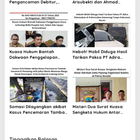
Pengancaman Debitur,
Arisubekti dan Ahmad
Oknum Kolektor dan
Husein: Proses Hukum
Makelar PT Adira Finance
Berjalan Profesional?,
Dipertanyakan – Warga
Tunggu Hasil Akhir? Pelapor
Bandungan Minta Keadilan
Merasa ada Keganjilan
Kuasa Hukum Bantah
Heboh! Mobil Diduga Hasil
Dakwaan Penggelapan
Tarikan Paksa PT Adira
Dana terhadap Bella
Ditemukan di Polrestabes
Puspita Sari, Sebut Ada
Semarang Tanpa Dokumen
Upaya Kriminalisasi
Resmi
Somasi Dilayangkan akibat
Misteri Dua Surat Kuasa:
Kasus Pencemaran Tambak
Sengketa Hukum Antar
Vanamei di Pemalang milik
Advokat (Satu Payung
Julius Makin Memanas
Organisasi Ikadin) di Polres
Warga Desak Penutupan, H
Kendal
Nurin Bantah Lindungi
Tinggalkan Balasan