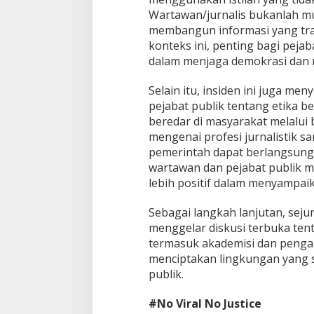
Wartawan/jurnalis bukanlah mus
membangun informasi yang tra
konteks ini, penting bagi peja
dalam menjaga demokrasi dan 
Selain itu, insiden ini juga me
pejabat publik tentang etika 
beredar di masyarakat melalui
mengenai profesi jurnalistik s
pemerintah dapat berlangsung d
wartawan dan pejabat publik m
lebih positif dalam menyampai
Sebagai langkah lanjutan, sej
menggelar diskusi terbuka ten
termasuk akademisi dan peng
menciptakan lingkungan yang s
publik.
#No Viral No Justice