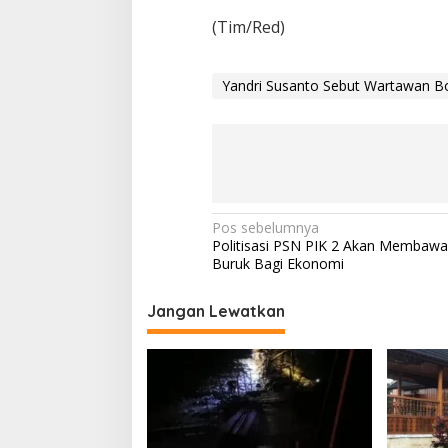
(Tim/Red)
Yandri Susanto Sebut Wartawan B
N
Pos sebelumnya
Politisasi PSN PIK 2 Akan Membaw
a
Buruk Bagi Ekonomi
v
i
Jangan Lewatkan
g
a
s
i