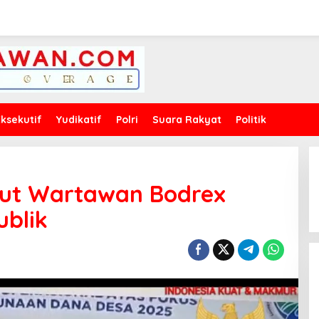
Eksekutif
Yudikatif
Polri
Suara Rakyat
Politik
but Wartawan Bodrex
blik