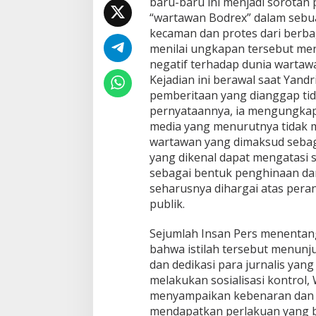
u
baru-baru ini menjadi sorotan 
K
“wartawan Bodrex” dalam sebu
e
kecaman dan protes dari berbag
c
menilai ungkapan tersebut mer
a
negatif terhadap dunia wartaw
m
a
Kejadian ini berawal saat Yan
n
pemberitaan yang dianggap tid
P
pernyataannya, ia mengungkap
u
media yang menurutnya tidak m
b
l
wartawan yang dimaksud sebag
i
yang dikenal dapat mengatasi sa
k
sebagai bentuk penghinaan da
seharusnya dihargai atas per
publik.
Sejumlah Insan Pers menentan
bahwa istilah tersebut menun
dan dedikasi para jurnalis ya
melakukan sosialisasi kontrol
menyampaikan kebenaran dan f
mendapatkan perlakuan yang bai