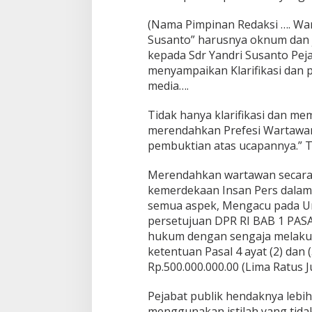
(Nama Pimpinan Redaksi …. Wa
Susanto” harusnya oknum dan 
kepada Sdr Yandri Susanto Pej
menyampaikan Klarifikasi dan 
media….
Tidak hanya klarifikasi dan m
merendahkan Prefesi Wartawan
pembuktian atas ucapannya.” 
Merendahkan wartawan secara
kemerdekaan Insan Pers dalam k
semua aspek, Mengacu pada U
persetujuan DPR RI BAB 1 PASA
hukum dengan sengaja melaku
ketentuan Pasal 4 ayat (2) dan 
Rp.500.000.000.00 (Lima Ratus J
Pejabat publik hendaknya lebi
menggunakan istilah yang tid