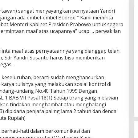
rtawan) sangat menyayangkan pernyataan Yandri
jangan ada embel-embel Bodrex. ” Kami meminta
abat Menteri Kabinet Presiden Prabowo untuk segera
permintaan maaf atas ucapannya” ucap … perwakilan
eminta maaf atas pernyataannya yang dianggap telah
, Sdr Yandri Susanto harus bisa memberikan
Tegas…
 keseluruhan, berarti sudah menghancurkan
arya tulisnya yang melakukan sosial kontrol di
ndang-undang No.40 Tahun 1999.Dengan
L 1 BAB VII Pasal 18(1) Setiap orang yang melawan
kan tindakan menghambat atau menghalangi
(3) dipidana penjara paling lama 2 tahun dan denda
uta Rupiah)
h berhati-hati dalam berkomunikasi dan
ak menyinggung profesi Wartawan. Kami