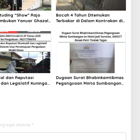
tuding “Show” Rajo
Bocah 4 Tahun Ditemukan
imbukan Yanuar Ghazali
Terbakar di Dalam Kontrakan di
ang Abaikan Suara
Kosambi Tangerang
l Gerbang Ngalau
ral dan Reputasi
Dugaan Surat Bhabinkamtibmas
 dan Legislatif Kuningan
Pegangsaan Minta Sumbangan
Usai Persetujuan
ke Hotel Jadi Sorotan, GMOCT
n Mobil Dinas
Desak Polri Tindak Tegas
ng wajib ditandai
*