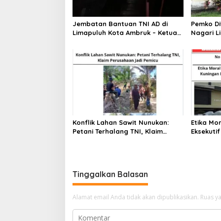
p
o
Jembatan Bantuan TNI AD di
Pemko Di
s
Limapuluh Kota Ambruk – Ketua
Nagari L
DPRD Diam, LSM GIB Minta Bupati
SE Merad
Beri Bantuan Ke Korban
Adat Soa
Konflik Lahan Sawit Nunukan:
Etika Mo
Petani Terhalang TNI, Klaim
Eksekutif
Perusahaan Jadi Pemicu
Disorot 
Pengadaa
Tinggalkan Balasan
Alamat email Anda tidak akan dipublikasikan.
Ruas ya