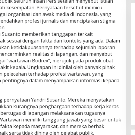
publik seluruh insan Pers setelah menyebut istilah
ah kesempatan. Pernyataan tersebut memicu
ai organisasi dan awak media di Indonesia, yang
endahkan profesi jurnalis dan menciptakan stigma
an.
dri Susanto memberikan tanggapan terkait
ak sesuai dengan fakta dan konteks yang ada. Dalam
kan ketidakpuasannya terhadap sejumlah laporan
encerminkan realitas di lapangan, dan menyebut
ai “wartawan Bodrex”, merujuk pada produk obat
kit kepala. Ungkapan ini dinilai oleh banyak pihak
n pelecehan terhadap profesi wartawan, yang
an pentingnya dalam menyampaikan informasi kepada
g pernyataan Yandri Susanto. Mereka menyatakan
jukkan kurangnya penghargaan terhadap kerja keras
ng bertugas di lapangan melaksanakan tugasnya
, Wartawan memiliki tanggung jawab yang besar untuk
akta kepada masyarakat, dan mereka berhak
k serta tidak dihina oleh pejabat publik.