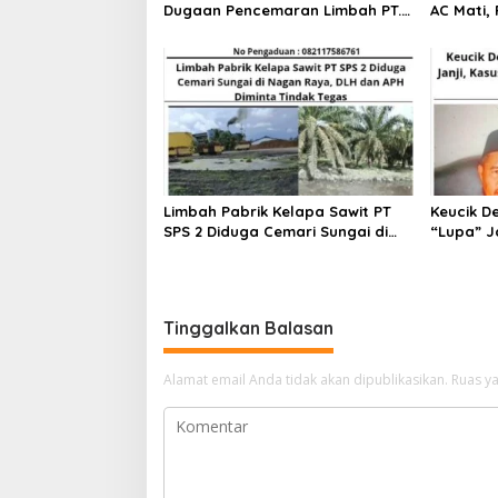
s
Dugaan Pencemaran Limbah PT.
AC Mati,
Surya Panen Subur
dan Tudu
Limbah Pabrik Kelapa Sawit PT
Keucik D
SPS 2 Diduga Cemari Sungai di
“Lupa” J
Nagan Raya, DLH dan APH
Mangkrak
Diminta Tindak Tegas
Tinggalkan Balasan
Alamat email Anda tidak akan dipublikasikan.
Ruas ya