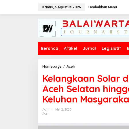
L
Tambahkan Menu
e
Kamis, 6 Agustus 2026
w
a
t
i
k
e
k
Beranda
Artikel
Jurnal
Legislatif
o
n
t
e
Homepage
/
Aceh
K
n
e
Kelangkaan Solar d
l
a
Aceh Selatan hing
n
g
Keluhan Masyaraka
k
a
a
Admin
Mei 2, 2025
n
Aceh
S
o
l