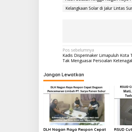
Kelangkaan Solar di Jalur Lintas S
N
Pos sebelumnya
Kadis Disperinaker Limapuluh Kota 
a
Tak Menguasai Persoalan Ketenaga
v
i
Jangan Lewatkan
g
a
s
i
p
o
DLH Nagan Raya Respon Cepat
RSUD Cut