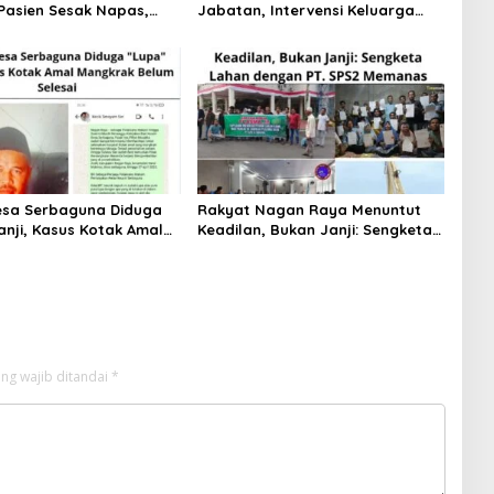
 Pasien Sesak Napas,
Jabatan, Intervensi Keluarga
han Minimnya Fasilitas
Buruh yang Meninggal di Nagan
Raya
esa Serbaguna Diduga
Rakyat Nagan Raya Menuntut
anji, Kasus Kotak Amal
Keadilan, Bukan Janji: Sengketa
 Belum Selesai
Lahan dengan PT. SPS2 Memanas
ng wajib ditandai
*