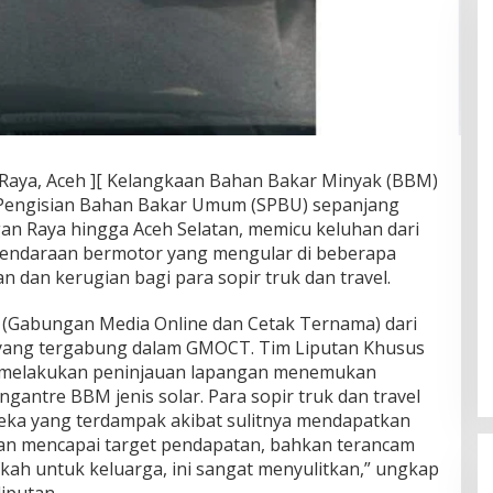
Raya, Aceh ][ Kelangkaan Bahan Bakar Minyak (BBM)
un Pengisian Bahan Bakar Umum (SPBU) sepanjang
gan Raya hingga Aceh Selatan, memicu keluhan dari
kendaraan bermotor yang mengular di beberapa
dan kerugian bagi para sopir truk dan travel.
 (Gabungan Media Online dan Cetak Ternama) dari
yang tergabung dalam GMOCT. Tim Liputan Khusus
g melakukan peninjauan lapangan menemukan
antre BBM jenis solar. Para sopir truk dan travel
ka yang terdampak akibat sulitnya mendapatkan
tan mencapai target pendapatan, bahkan terancam
fkah untuk keluarga, ini sangat menyulitkan,” ungkap