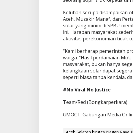
seorang sopir truk kepada tim l
Keluhan serupa disampaikan o
Aceh, Muzakir Manaf, dan Pert
solar yang minim di SPBU mem
ini. Harapan masyarakat sederh
aktivitas perekonomian tidak t
“Kami berharap pemerintah prov
warga. “Hasil perdamaian MoU 
masyarakat, bukan hanya segel
kelangkaan solar dapat segera 
seperti biasa tanpa kendala, da
#No Viral No Justice
Team/Red (Bongkarperkara)
GMOCT: Gabungan Media Onlin
Aceh Selatan hingga Nagan Raya P