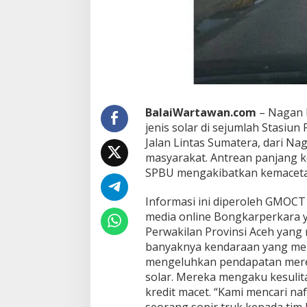
a
P
i
c
u
K
e
l
u
BalaiWartawan.com
– Nagan 
h
a
jenis solar di sejumlah Stasi
n
Jalan Lintas Sumatera, dari Na
M
masyarakat. Antrean panjang 
a
SPBU mengakibatkan kemacetan 
s
y
a
Informasi ini diperoleh GMOCT
r
media online Bongkarperkara 
a
Perwakilan Provinsi Aceh yan
k
banyaknya kendaraan yang meng
a
t
mengeluhkan pendapatan mere
solar. Mereka mengaku kesuli
kredit macet. “Kami mencari na