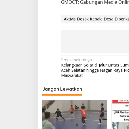
GMOCT: Gabungan Media Onlin
Aktivis Desak Kepala Desa Diperik
N
Pos sebelumnya
Kelangkaan Solar di Jalur Lintas Sum
a
Aceh Selatan hingga Nagan Raya Pi
v
Masyarakat
i
Jangan Lewatkan
g
a
s
i
p