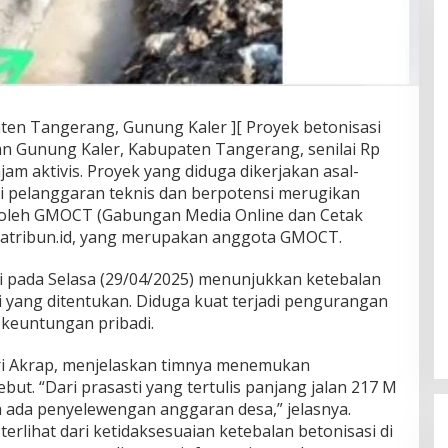
en Tangerang, Gunung Kaler ][ Proyek betonisasi
tan Gunung Kaler, Kabupaten Tangerang, senilai Rp
jam aktivis. Proyek yang diduga dikerjakan asal-
si pelanggaran teknis dan berpotensi merugikan
eroleh GMOCT (Gabungan Media Online dan Cetak
tatribun.id, yang merupakan anggota GMOCT.
si pada Selasa (29/04/2025) menunjukkan ketebalan
si yang ditentukan. Diduga kuat terjadi pengurangan
keuntungan pribadi.
ari Akrap, menjelaskan timnya menemukan
but. “Dari prasasti yang tertulis panjang jalan 217 M
a ada penyelewengan anggaran desa,” jelasnya.
 terlihat dari ketidaksesuaian ketebalan betonisasi di