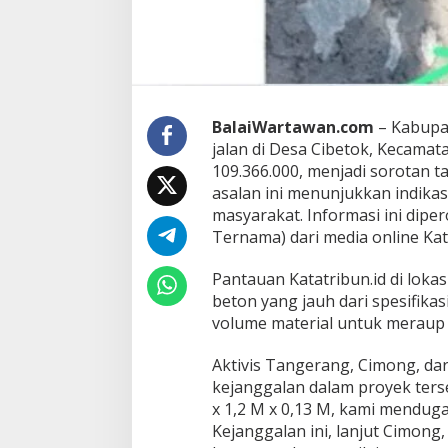
a
D
i
p
e
r
i
BalaiWartawan.com
– Kabupat
k
s
jalan di Desa Cibetok, Kecama
a
109.366.000, menjadi sorotan ta
asalan ini menunjukkan indika
masyarakat. Informasi ini dip
Ternama) dari media online Ka
Pantauan Katatribun.id di loka
beton yang jauh dari spesifika
volume material untuk meraup 
Aktivis Tangerang, Cimong, d
kejanggalan dalam proyek terse
x 1,2 M x 0,13 M, kami mendug
Kejanggalan ini, lanjut Cimong,