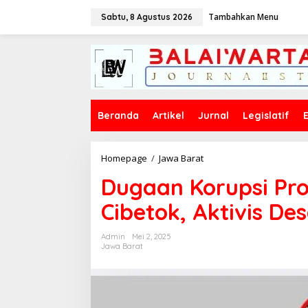
L
Tambahkan Menu
e
Sabtu, 8 Agustus 2026
w
a
t
i
k
e
k
Beranda
Artikel
Jurnal
Legislatif
o
n
t
e
Homepage
/
Jawa Barat
D
n
u
Dugaan Korupsi Pro
g
a
Cibetok, Aktivis De
a
n
K
Admin
Mei 2, 2025
o
Jawa Barat
r
u
p
s
i