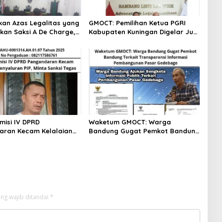
kan Azas Legalitas yang
GMOCT: Pemilihan Ketua PGRI
kan Saksi A De Charge,
Kabupaten Kuningan Digelar Juni
r Seluruh Tanggung
Mendatang, Berharap
epada Hakim
Terselenggara Demokratis dan
Transparan
misi IV DPRD
Waketum GMOCT: Warga
aran Kecam Kelalaian
Bandung Gugat Pemkot Bandung
n PIP, Minta Sanksi
Terkait Transparansi Informasi
Pembangunan Pasar Gedebage
ng wajib ditandai
*