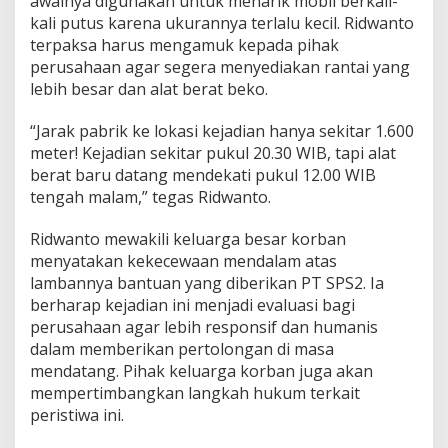
awalnya digunakan untuk menarik mobil berkali-
a
n
kali putus karena ukurannya terlalu kecil. Ridwanto
P
terpaksa harus mengamuk kepada pihak
T
perusahaan agar segera menyediakan rantai yang
.
lebih besar dan alat berat beko.
S
P
S
“Jarak pabrik ke lokasi kejadian hanya sekitar 1.600
2
meter! Kejadian sekitar pukul 20.30 WIB, tapi alat
berat baru datang mendekati pukul 12.00 WIB
tengah malam,” tegas Ridwanto.
Ridwanto mewakili keluarga besar korban
menyatakan kekecewaan mendalam atas
lambannya bantuan yang diberikan PT SPS2. Ia
berharap kejadian ini menjadi evaluasi bagi
perusahaan agar lebih responsif dan humanis
dalam memberikan pertolongan di masa
mendatang. Pihak keluarga korban juga akan
mempertimbangkan langkah hukum terkait
peristiwa ini.