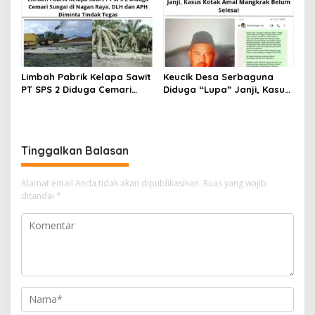
Masyarakat
Raya
Limbah Pabrik Kelapa Sawit
Keucik Desa Serbaguna
PT SPS 2 Diduga Cemari
Diduga “Lupa” Janji, Kasus
Sungai di Nagan Raya, DLH
Kotak Amal Mangkrak
dan APH Diminta Tindak
Belum Selesai
Tegas
Tinggalkan Balasan
Alamat email Anda tidak akan dipublikasikan.
Ruas yang wajib
ditandai
*