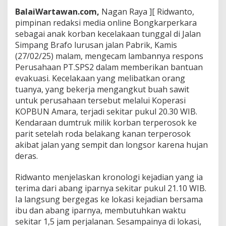
b
BalaiWartawan.com,
Nagan Raya ][ Ridwanto,
a
pimpinan redaksi media online Bongkarperkara
g
sebagai anak korban kecelakaan tunggal di Jalan
a
i
Simpang Brafo lurusan jalan Pabrik, Kamis
K
(27/02/25) malam, mengecam lambannya respons
e
Perusahaan PT.SPS2 dalam memberikan bantuan
l
evakuasi. Kecelakaan yang melibatkan orang
u
tuanya, yang bekerja mengangkut buah sawit
a
r
untuk perusahaan tersebut melalui Koperasi
g
KOPBUN Amara, terjadi sekitar pukul 20.30 WIB.
a
Kendaraan dumtruk milik korban terperosok ke
K
parit setelah roda belakang kanan terperosok
o
r
akibat jalan yang sempit dan longsor karena hujan
b
deras.
a
n
Ridwanto menjelaskan kronologi kejadian yang ia
K
terima dari abang iparnya sekitar pukul 21.10 WIB.
e
c
Ia langsung bergegas ke lokasi kejadian bersama
e
ibu dan abang iparnya, membutuhkan waktu
l
sekitar 1,5 jam perjalanan. Sesampainya di lokasi,
a