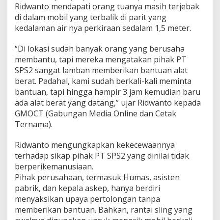
Ridwanto mendapati orang tuanya masih terjebak
k
di dalam mobil yang terbalik di parit yang
a
a
kedalaman air nya perkiraan sedalam 1,5 meter.
n
K
“Di lokasi sudah banyak orang yang berusaha
r
membantu, tapi mereka mengatakan pihak PT
i
SPS2 sangat lamban memberikan bantuan alat
t
i
berat. Padahal, kami sudah berkali-kali meminta
k
bantuan, tapi hingga hampir 3 jam kemudian baru
L
ada alat berat yang datang,” ujar Ridwanto kepada
a
GMOCT (Gabungan Media Online dan Cetak
m
b
Ternama).
a
n
Ridwanto mengungkapkan kekecewaannya
n
terhadap sikap pihak PT SPS2 yang dinilai tidak
y
berperikemanusiaan.
a
B
Pihak perusahaan, termasuk Humas, asisten
a
pabrik, dan kepala askep, hanya berdiri
n
menyaksikan upaya pertolongan tanpa
t
memberikan bantuan. Bahkan, rantai sling yang
u