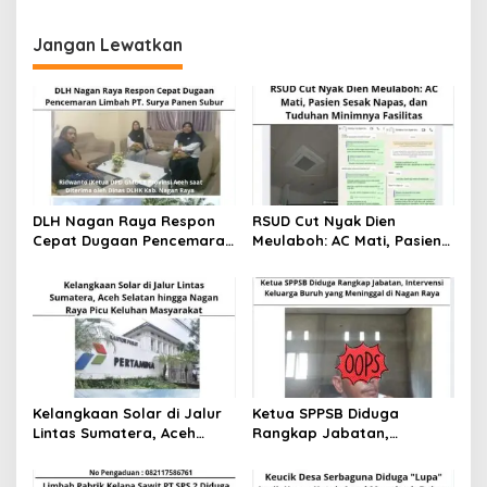
g
Jangan Lewatkan
a
s
i
p
o
s
DLH Nagan Raya Respon
RSUD Cut Nyak Dien
Cepat Dugaan Pencemaran
Meulaboh: AC Mati, Pasien
Limbah PT. Surya Panen
Sesak Napas, dan Tuduhan
Subur
Minimnya Fasilitas
Kelangkaan Solar di Jalur
Ketua SPPSB Diduga
Lintas Sumatera, Aceh
Rangkap Jabatan,
Selatan hingga Nagan
Intervensi Keluarga Buruh
Raya Picu Keluhan
yang Meninggal di Nagan