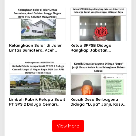
Limbah PT. Surya Panen
Sesak Napas, dan Tuduhan
Subur
Minimnya Fasilitas
Kelangkaan Solar di Jalur
Ketua SPPSB Diduga
Lintas Sumatera, Aceh
Rangkap Jabatan,
Selatan hingga Nagan
Intervensi Keluarga Buruh
Raya Picu Keluhan
yang Meninggal di Nagan
Masyarakat
Raya
Limbah Pabrik Kelapa Sawit
Keucik Desa Serbaguna
PT SPS 2 Diduga Cemari
Diduga “Lupa” Janji, Kasus
Sungai di Nagan Raya, DLH
Kotak Amal Mangkrak
dan APH Diminta Tindak
Belum Selesai
Tegas
View More