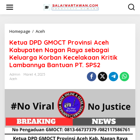
L
e
w
a
t
i
Homepage
/
Aceh
K
k
e
Ketua DPD GMOCT Provinsi Aceh
e
t
k
u
Kabupaten Nagan Raya sebagai
o
a
Keluarga Korban Kecelakaan Kritik
n
D
Lambannya Bantuan PT. SPS2
t
P
e
D
Admin
Maret 4, 2025
n
G
Aceh
M
O
C
T
P
r
o
v
i
n
s