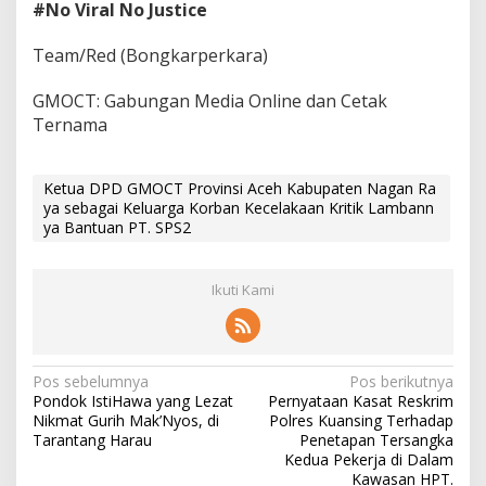
#No Viral No Justice
Team/Red (Bongkarperkara)
GMOCT: Gabungan Media Online dan Cetak
Ternama
Ketua DPD GMOCT Provinsi Aceh Kabupaten Nagan Ra
ya sebagai Keluarga Korban Kecelakaan Kritik Lambann
ya Bantuan PT. SPS2
Ikuti Kami
N
Pos sebelumnya
Pos berikutnya
Pondok IstiHawa yang Lezat
Pernyataan Kasat Reskrim
a
Nikmat Gurih Mak’Nyos, di
Polres Kuansing Terhadap
v
Tarantang Harau
Penetapan Tersangka
Kedua Pekerja di Dalam
i
Kawasan HPT.