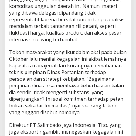
G
komoditas unggulan daerah ini. Namun, materi
a
yang dibawa delegasi dipandang tidak
g
representatif karena bersifat umum tanpa analisis
a
mendalam terkait tantangan riil petani, seperti
l
fluktuasi harga, kualitas produk, dan akses pasar
M
e
internasional yang terhambat.
m
a
Tokoh masyarakat yang ikut dalam aksi pada bulan
h
Oktober lalu menilai kegagalan ini akibat lemahnya
a
kapasitas manajerial dan kurangnya pemahaman
m
i
teknis pimpinan Dinas Pertanian terhadap
S
persoalan dan strategi kebijakan. “Bagaimana
u
pimpinan dinas bisa membawa keberhasilan kalau
b
dia sendiri tidak mengerti substansi yang
s
t
diperjuangkan? Ini soal komitmen terhadap petani,
a
bukan sekadar formalitas,” ujar seorang tokoh
n
yang enggan disebut namanya.
s
i
Direktur PT Salimbado Jaya Indonesia, Tito, yang
K
e
juga eksportir gambir, menegaskan kegagalan ini