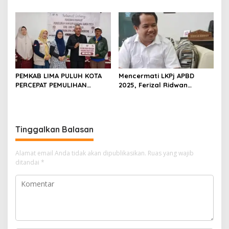
2025
Aspon Dedi Terancam
Ditendang Organisasi dan
Dibui
PEMKAB LIMA PULUH KOTA
Mencermati LKPj APBD
PERCEPAT PEMULIHAN
2025, Ferizal Ridwan
PASCABENCANA, KUATKAN
Berikan Catatan dan Solusi
KOORDINASI LINTAS SEKTOR
Strategis untuk Bupati dan
DPRD Limapuluh Kota
Tinggalkan Balasan
Alamat email Anda tidak akan dipublikasikan.
Ruas yang wajib
ditandai
*