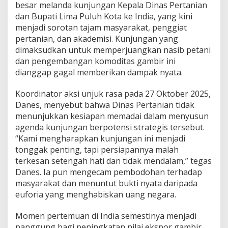
besar melanda kunjungan Kepala Dinas Pertanian
a
dan Bupati Lima Puluh Kota ke India, yang kini
d
i
menjadi sorotan tajam masyarakat, penggiat
s
pertanian, dan akademisi. Kunjungan yang
P
dimaksudkan untuk memperjuangkan nasib petani
e
dan pengembangan komoditas gambir ini
r
dianggap gagal memberikan dampak nyata.
t
a
n
Koordinator aksi unjuk rasa pada 27 Oktober 2025,
i
Danes, menyebut bahwa Dinas Pertanian tidak
a
menunjukkan kesiapan memadai dalam menyusun
n
agenda kunjungan berpotensi strategis tersebut.
5
0
“Kami mengharapkan kunjungan ini menjadi
K
tonggak penting, tapi persiapannya malah
o
terkesan setengah hati dan tidak mendalam,” tegas
t
Danes. Ia pun mengecam pembodohan terhadap
a
K
masyarakat dan menuntut bukti nyata daripada
a
euforia yang menghabiskan uang negara.
r
e
Momen pertemuan di India semestinya menjadi
n
panggung bagi peningkatan nilai ekspor gambir,
a