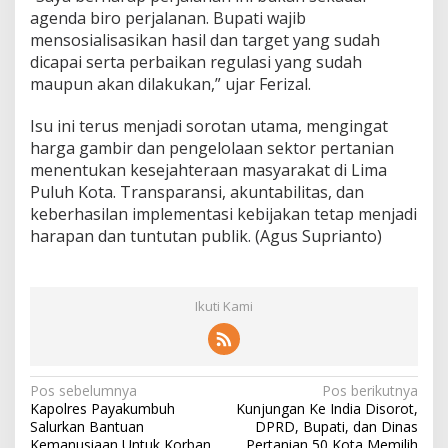
agenda biro perjalanan. Bupati wajib
mensosialisasikan hasil dan target yang sudah
dicapai serta perbaikan regulasi yang sudah
maupun akan dilakukan,” ujar Ferizal.
Isu ini terus menjadi sorotan utama, mengingat
harga gambir dan pengelolaan sektor pertanian
menentukan kesejahteraan masyarakat di Lima
Puluh Kota. Transparansi, akuntabilitas, dan
keberhasilan implementasi kebijakan tetap menjadi
harapan dan tuntutan publik. (Agus Suprianto)
Ikuti Kami
N
Pos sebelumnya
Pos berikutnya
Kapolres Payakumbuh
Kunjungan Ke India Disorot,
a
Salurkan Bantuan
DPRD, Bupati, dan Dinas
Kemanusiaan Untuk Korban
Pertanian 50 Kota Memilih