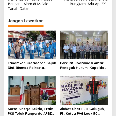
v
Bencana Alam di Malalo
Bungkam: Ada Apa???
i
Tanah Datar
g
Jangan Lewatkan
a
s
i
p
o
s
Tanamkan Kesadaran Sejak
Perkuat Koordinasi Antar
Dini, Binmas Polresta
Penegak Hukum, Kapolda
Bukittinggi Sosialisasikan
Sumbar Sambangi
Bahaya NAPZA di SMPN 1
Pengadilan Tinggi Padang
Bukittinggi
Sorot Kinerja Sekda, Fraksi
Akibat Chat PETI Galuguh,
PKS Tolak Ranperda APBD
Plt Ketua PWI Luak 50