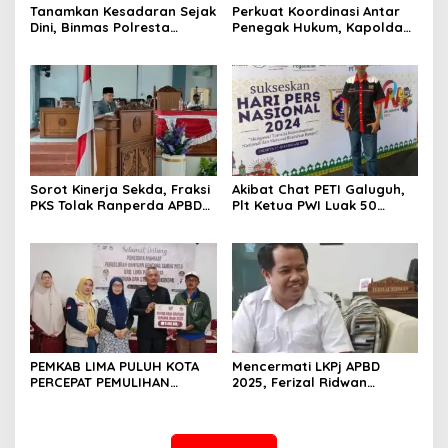
Tanamkan Kesadaran Sejak
Perkuat Koordinasi Antar
Dini, Binmas Polresta
Penegak Hukum, Kapolda
Bukittinggi Sosialisasikan
Sumbar Sambangi
Bahaya NAPZA di SMPN 1
Pengadilan Tinggi Padang
Bukittinggi
Sorot Kinerja Sekda, Fraksi
Akibat Chat PETI Galuguh,
PKS Tolak Ranperda APBD
Plt Ketua PWI Luak 50
2025
Aspon Dedi Terancam
Ditendang Organisasi dan
Dibui
PEMKAB LIMA PULUH KOTA
Mencermati LKPj APBD
PERCEPAT PEMULIHAN
2025, Ferizal Ridwan
PASCABENCANA, KUATKAN
Berikan Catatan dan Solusi
KOORDINASI LINTAS SEKTOR
Strategis untuk Bupati dan
DPRD Limapuluh Kota