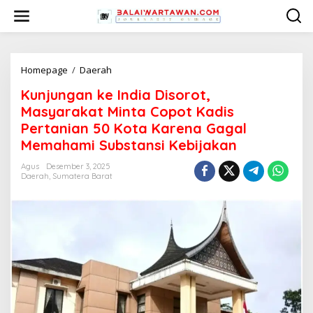
L
e
w
a
t
i
Homepage
/
Daerah
K
k
u
Kunjungan ke India Disorot,
e
n
k
j
Masyarakat Minta Copot Kadis
o
u
Pertanian 50 Kota Karena Gagal
n
n
Memahami Substansi Kebijakan
t
g
e
a
Agus
Desember 3, 2025
n
n
Daerah
,
Sumatera Barat
k
e
I
n
d
i
a
D
i
s
o