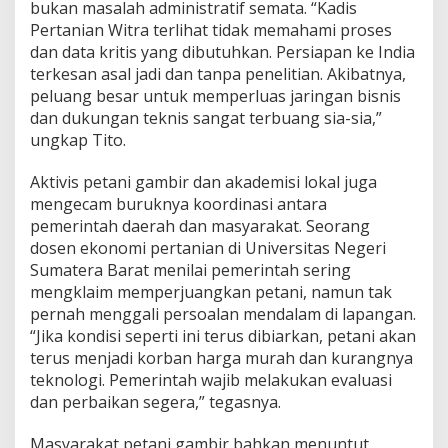
b
bukan masalah administratif semata. “Kadis
i
Pertanian Witra terlihat tidak memahami proses
j
dan data kritis yang dibutuhkan. Persiapan ke India
a
terkesan asal jadi dan tanpa penelitian. Akibatnya,
k
a
peluang besar untuk memperluas jaringan bisnis
n
dan dukungan teknis sangat terbuang sia-sia,”
ungkap Tito.
Aktivis petani gambir dan akademisi lokal juga
mengecam buruknya koordinasi antara
pemerintah daerah dan masyarakat. Seorang
dosen ekonomi pertanian di Universitas Negeri
Sumatera Barat menilai pemerintah sering
mengklaim memperjuangkan petani, namun tak
pernah menggali persoalan mendalam di lapangan.
“Jika kondisi seperti ini terus dibiarkan, petani akan
terus menjadi korban harga murah dan kurangnya
teknologi. Pemerintah wajib melakukan evaluasi
dan perbaikan segera,” tegasnya.
Masyarakat petani gambir bahkan menuntut