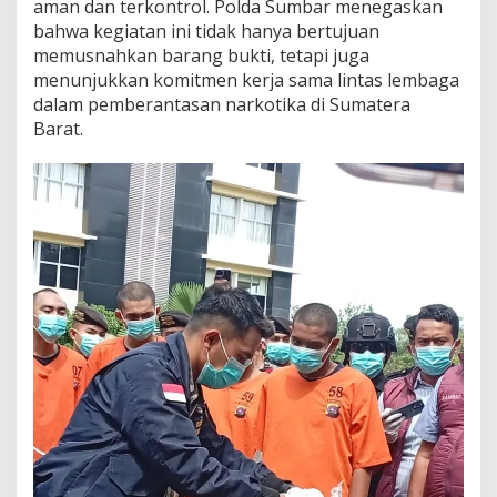
aman dan terkontrol. Polda Sumbar menegaskan
D
bahwa kegiatan ini tidak hanya bertujuan
i
memusnahkan barang bukti, tetapi juga
s
a
menunjukkan komitmen kerja sama lintas lembaga
k
dalam pemberantasan narkotika di Sumatera
s
Barat.
i
k
a
n
K
a
b
i
d
H
u
m
a
s
d
a
n
L
i