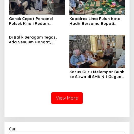
Gerak Cepat Personel
Kapolres Lima Puluh Kota
Polsek Kinali Redam
Hadir Bersama Bupati
Gangguan Kamtibmas di
Safni Sikumbang Dalam
Tampunik Nagari Mudik
Penutupan Suluk Silsilah
Di Balik Seragam Tegas,
Labuah Pasaman Barat
Syekh H. Mahmud Abdullah
Ada Senyum Hangat,
Kapolresta Bukittinggi
Rangkul Insan Pers
Kasus Guru Melempar Buah
ke Siswa di SMK N 1 Guguak
Diselesaikan Secara
Kekeluargaan
View More
Cari