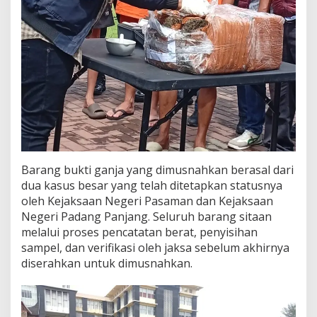
n
t
a
s
I
n
s
t
a
n
s
i
Barang bukti ganja yang dimusnahkan berasal dari
dua kasus besar yang telah ditetapkan statusnya
oleh Kejaksaan Negeri Pasaman dan Kejaksaan
Negeri Padang Panjang. Seluruh barang sitaan
melalui proses pencatatan berat, penyisihan
sampel, dan verifikasi oleh jaksa sebelum akhirnya
diserahkan untuk dimusnahkan.