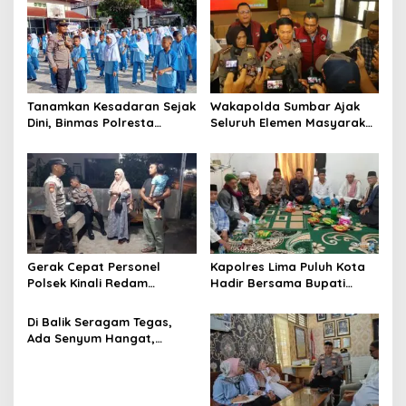
i
p
o
s
Tanamkan Kesadaran Sejak
Wakapolda Sumbar Ajak
Dini, Binmas Polresta
Seluruh Elemen Masyarakat
Bukittinggi Sosialisasikan
Bersinergi Berantas
Bahaya NAPZA di SMPN 1
Peredaran Narkoba
Bukittinggi
Gerak Cepat Personel
Kapolres Lima Puluh Kota
Polsek Kinali Redam
Hadir Bersama Bupati
Gangguan Kamtibmas di
Safni Sikumbang Dalam
Tampunik Nagari Mudik
Penutupan Suluk Silsilah
Di Balik Seragam Tegas,
Labuah Pasaman Barat
Syekh H. Mahmud Abdullah
Ada Senyum Hangat,
Kapolresta Bukittinggi
Rangkul Insan Pers