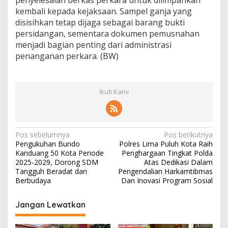
penyelesaian berkas perkara untuk dilimpahkan
kembali kepada kejaksaan. Sampel ganja yang
disisihkan tetap dijaga sebagai barang bukti
persidangan, sementara dokumen pemusnahan
menjadi bagian penting dari administrasi
penanganan perkara. (BW)
Ikuti Kami
N
Pos sebelumnya
Pos berikutnya
Pengukuhan Bundo
Polres Lima Puluh Kota Raih
a
Kanduang 50 Kota Periode
Penghargaan Tingkat Polda
v
2025-2029, Dorong SDM
Atas Dedikasi Dalam
Tangguh Beradat dan
Pengendalian Harkamtibmas
i
Berbudaya
Dan Inovasi Program Sosial
g
Jangan Lewatkan
a
s