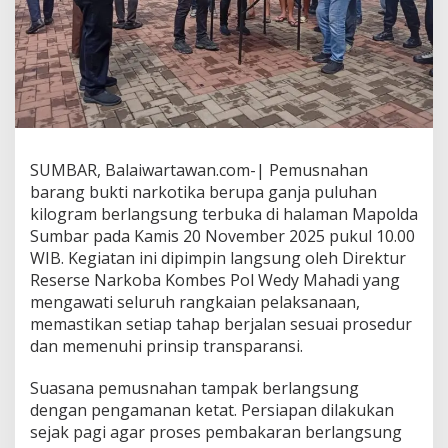
i
m
p
i
n
K
o
m
b
SUMBAR, Balaiwartawan.com-| Pemusnahan
e
barang bukti narkotika berupa ganja puluhan
s
P
kilogram berlangsung terbuka di halaman Mapolda
o
Sumbar pada Kamis 20 November 2025 pukul 10.00
l
WIB. Kegiatan ini dipimpin langsung oleh Direktur
W
Reserse Narkoba Kombes Pol Wedy Mahadi yang
e
mengawati seluruh rangkaian pelaksanaan,
d
y
memastikan setiap tahap berjalan sesuai prosedur
M
dan memenuhi prinsip transparansi.
a
h
Suasana pemusnahan tampak berlangsung
a
dengan pengamanan ketat. Persiapan dilakukan
d
i
sejak pagi agar proses pembakaran berlangsung
,