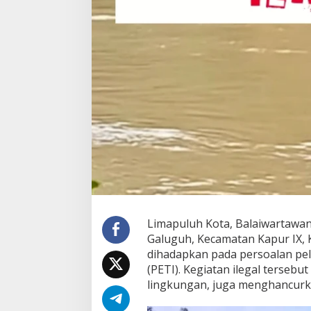
g
a
k
u
T
a
k
u
t
Limapuluh Kota, Balaiwartawan
Galuguh, Kecamatan Kapur IX, 
dihadapkan pada persoalan pe
(PETI). Kegiatan ilegal terseb
lingkungan, juga menghancurka