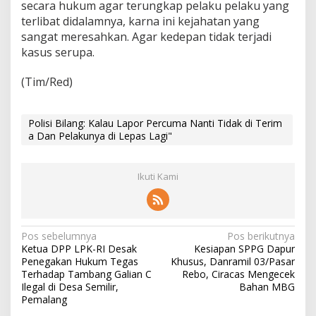
secara hukum agar terungkap pelaku pelaku yang
terlibat didalamnya, karna ini kejahatan yang
sangat meresahkan. Agar kedepan tidak terjadi
kasus serupa.
(Tim/Red)
Polisi Bilang: Kalau Lapor Percuma Nanti Tidak di Terim
a Dan Pelakunya di Lepas Lagi"
Ikuti Kami
N
Pos sebelumnya
Pos berikutnya
Ketua DPP LPK-RI Desak
Kesiapan SPPG Dapur
a
Penegakan Hukum Tegas
Khusus, Danramil 03/Pasar
v
Terhadap Tambang Galian C
Rebo, Ciracas Mengecek
Ilegal di Desa Semilir,
Bahan MBG
i
Pemalang