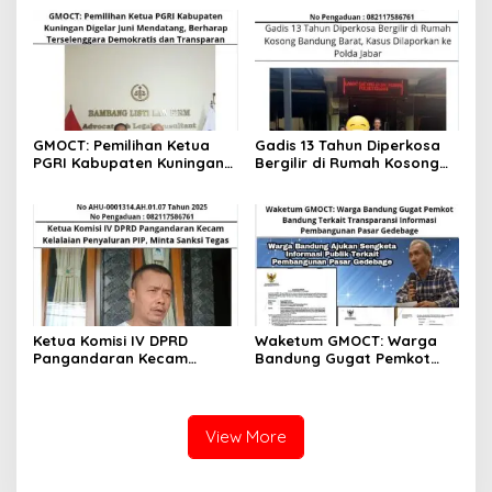
2025
Seluruh Tanggung Jawab
kepada Hakim
GMOCT: Pemilihan Ketua
Gadis 13 Tahun Diperkosa
PGRI Kabupaten Kuningan
Bergilir di Rumah Kosong
Digelar Juni Mendatang,
Bandung Barat, Kasus
Berharap Terselenggara
Dilaporkan ke Polda Jabar
Demokratis dan
Transparan
Ketua Komisi IV DPRD
Waketum GMOCT: Warga
Pangandaran Kecam
Bandung Gugat Pemkot
Kelalaian Penyaluran PIP,
Bandung Terkait
Minta Sanksi Tegas
Transparansi Informasi
Pembangunan Pasar
Gedebage
View More