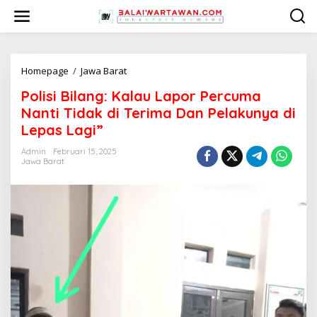
L
e
w
a
t
i
Homepage
/
Jawa Barat
P
k
o
Polisi Bilang: Kalau Lapor Percuma
e
l
k
i
Nanti Tidak di Terima Dan Pelakunya di
o
s
Lepas Lagi”
n
i
t
B
Admin
Februari 15, 2025
e
i
Jawa Barat
n
l
a
n
g
:
K
a
l
a
u
L
a