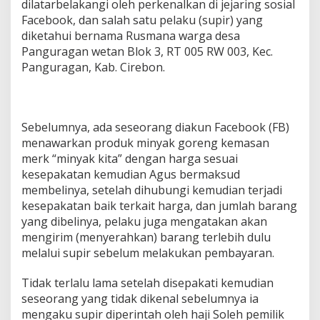
dilatarbelakangi oleh perkenalkan di jejaring sosial
i
Facebook, dan salah satu pelaku (supir) yang
m
diketahui bernama Rusmana warga desa
a
D
Panguragan wetan Blok 3, RT 005 RW 003, Kec.
a
Panguragan, Kab. Cirebon.
n
P
e
l
Sebelumnya, ada seseorang diakun Facebook (FB)
a
k
menawarkan produk minyak goreng kemasan
u
merk “minyak kita” dengan harga sesuai
n
kesepakatan kemudian Agus bermaksud
y
membelinya, setelah dihubungi kemudian terjadi
a
d
kesepakatan baik terkait harga, dan jumlah barang
i
yang dibelinya, pelaku juga mengatakan akan
L
mengirim (menyerahkan) barang terlebih dulu
e
melalui supir sebelum melakukan pembayaran.
p
a
s
Tidak terlalu lama setelah disepakati kemudian
L
seseorang yang tidak dikenal sebelumnya ia
a
mengaku supir diperintah oleh haji Soleh pemilik
g