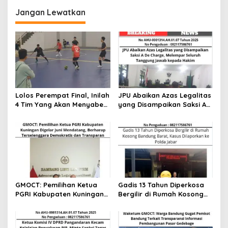
g
Jangan Lewatkan
a
s
i
p
o
s
Lolos Perempat Final, Inilah
JPU Abaikan Azas Legalitas
4 Tim Yang Akan Menyabet
yang Disampaikan Saksi A
Juara Futsal Kapolres Cup
De Charge, Melempar
2025
Seluruh Tanggung Jawab
kepada Hakim
GMOCT: Pemilihan Ketua
Gadis 13 Tahun Diperkosa
PGRI Kabupaten Kuningan
Bergilir di Rumah Kosong
Digelar Juni Mendatang,
Bandung Barat, Kasus
Berharap Terselenggara
Dilaporkan ke Polda Jabar
Demokratis dan