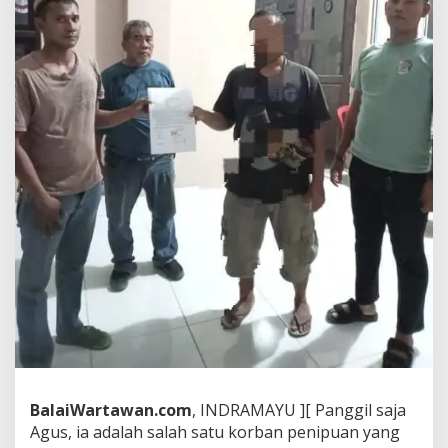
p
o
r
P
e
r
c
u
m
a
N
a
n
t
i
T
i
d
a
k
d
i
BalaiWartawan.com
, INDRAMAYU ][ Panggil saja
T
e
Agus, ia adalah salah satu korban penipuan yang
r