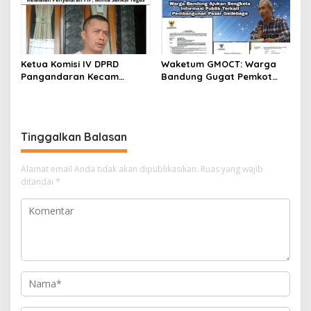
Transparan
Ketua Komisi IV DPRD
Waketum GMOCT: Warga
Pangandaran Kecam
Bandung Gugat Pemkot
Kelalaian Penyaluran PIP,
Bandung Terkait
Minta Sanksi Tegas
Transparansi Informasi
Pembangunan Pasar
Gedebage
Tinggalkan Balasan
Alamat email Anda tidak akan dipublikasikan.
Ruas yang wajib
ditandai
*