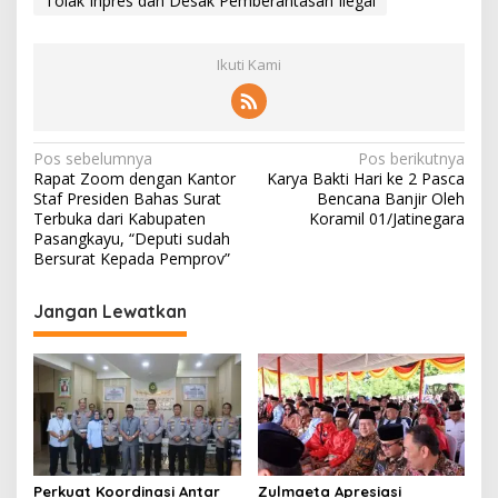
Tolak Inpres dan Desak Pemberantasan Ilegal
Ikuti Kami
N
Pos sebelumnya
Pos berikutnya
Rapat Zoom dengan Kantor
Karya Bakti Hari ke 2 Pasca
a
Staf Presiden Bahas Surat
Bencana Banjir Oleh
v
Terbuka dari Kabupaten
Koramil 01/Jatinegara
Pasangkayu, “Deputi sudah
i
Bersurat Kepada Pemprov”
g
Jangan Lewatkan
a
s
i
p
o
s
Perkuat Koordinasi Antar
Zulmaeta Apresiasi