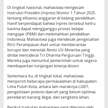
a
Di tingkat nasional, mahasiswa mengecam
l
Instruksi Presiden (Inpres) Nomor 1 Tahun 2025
tentang efisiensi anggaran di bidang pendidikan.
Hanif berpendapat bahwa Inpres tersebut keliru
karena dapat mengganggu proses belajar
mengajar (PBM) dan melemahkan pendidikan
Indonesia. Mahasiswa juga mendesak pengesahan
RUU Perampasan Aset untuk memberantas
korupsi dan menolak Revisi UU Minerba yang
dinilai menciderai Tri Dharma Perguruan Tinggi.
Mereka juga menuntut pemerintah untuk segera
membayarkan tunjangan kinerja dosen.
Sementara itu, di tingkat lokal, mahasiswa
menyoroti beberapa permasalahan di Kabupaten
Lima Puluh Kota, antara lain maraknya LGBT,
pengelolaan potensi daerah yang belum optimal,
peredaran barang ilegal, dan sengketa lahan.
Berikut tuntutan mahasiswa yang diterima oleh