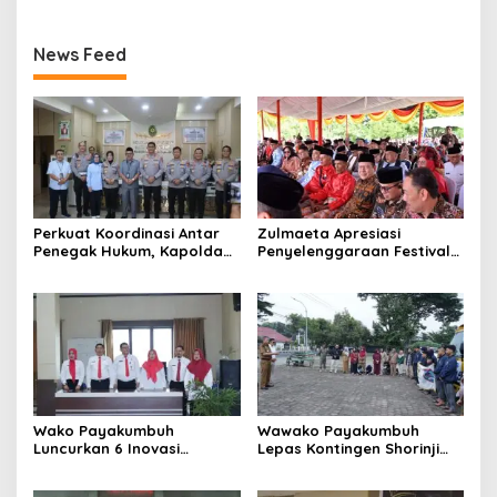
News Feed
Perkuat Koordinasi Antar
Zulmaeta Apresiasi
Penegak Hukum, Kapolda
Penyelenggaraan Festival
Sumbar Sambangi
Minangkabau 2026
Pengadilan Tinggi Padang
Wako Payakumbuh
Wawako Payakumbuh
Luncurkan 6 Inovasi
Lepas Kontingen Shorinji
Pelayanan Publik dan Tata
Kempo untuk Ikuti
Kelola Pemerintahan
Kejurnaswil