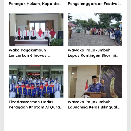
Penegak Hukum, Kapolda
Penyelenggaraan Festival
Sumbar Sambangi
Minangkabau 2026
Pengadilan Tinggi Padang
Wako Payakumbuh
Wawako Payakumbuh
Luncurkan 6 Inovasi
Lepas Kontingen Shorinji
Pelayanan Publik dan Tata
Kempo untuk Ikuti
Kelola Pemerintahan
Kejurnaswil
Elzadaswarman Hadiri
Wawako Payakumbuh
Perayaan Khatam Al Quran
Launching Kelas Bilingual
dan Wisuda iqra’ MDTA
dan Tasyakuran Pelepasan
Nurul Iman
Siswa SDS IT IPHI