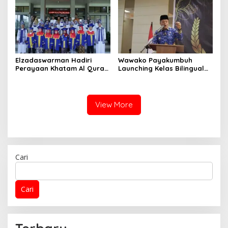
Elzadaswarman Hadiri
Wawako Payakumbuh
Perayaan Khatam Al Quran
Launching Kelas Bilingual
dan Wisuda iqra’ MDTA
dan Tasyakuran Pelepasan
Nurul Iman
Siswa SDS IT IPHI
View More
Cari
Cari