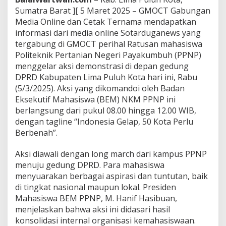
d
Sumatra Barat ][ 5 Maret 2025 – GMOCT Gabungan
a
Media Online dan Cetak Ternama mendapatkan
n
informasi dari media online Sotarduganews yang
D
tergabung di GMOCT perihal Ratusan mahasiswa
e
s
Politeknik Pertanian Negeri Payakumbuh (PPNP)
a
menggelar aksi demonstrasi di depan gedung
k
DPRD Kabupaten Lima Puluh Kota hari ini, Rabu
P
(5/3/2025). Aksi yang dikomandoi oleh Badan
e
m
Eksekutif Mahasiswa (BEM) NKM PPNP ini
b
berlangsung dari pukul 08.00 hingga 12.00 WIB,
e
dengan tagline “Indonesia Gelap, 50 Kota Perlu
r
Berbenah”.
a
n
t
Aksi diawali dengan long march dari kampus PPNP
a
menuju gedung DPRD. Para mahasiswa
s
menyuarakan berbagai aspirasi dan tuntutan, baik
a
di tingkat nasional maupun lokal. Presiden
n
Mahasiswa BEM PPNP, M. Hanif Hasibuan,
I
l
menjelaskan bahwa aksi ini didasari hasil
e
konsolidasi internal organisasi kemahasiswaan.
g