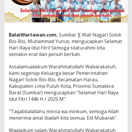
r
P
e
m
e
r
BalaiWartawan.com
, Sumbar ][ Wali Nagari Solok
i
Bio-Bio, Muhammad Yunus, mengucapkan Selamat
n
t
Hari Raya Idul Fitri! Semoga silaturahmi kita
a
semakin erat dan penuh berkah.
h
a
Assalamualaikum Warahmatullahi Wabarakatuh,
n
kami segenap Keluarga besar Pemerintahan
N
a
Nagari Solok Bio-Bio, Kecamatan Harau,
g
Kabupaten Lima Puluh Kota, Provinsi Sumatera
a
Barat (Sumbar) mengucapkan “Selamat Hari Raya
r
Idul Fitri 1446 H / 2025 M”.
i
S
o
“Taqabbalallahu minna wa minkum, semoga Allah
l
menerima amal ibadah kita semua. Eid Mubarak”.
o
k
Waalaikum salam Warahmatullahi Wabarakatuh.
B