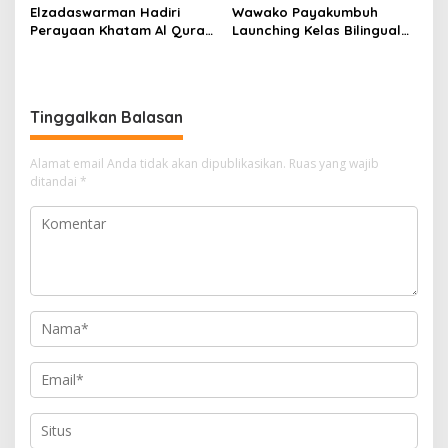
2
Elzadaswarman Hadiri
Wawako Payakumbuh
5
Perayaan Khatam Al Quran
Launching Kelas Bilingual
M
dan Wisuda iqra’ MDTA
dan Tasyakuran Pelepasan
"
Nurul Iman
Siswa SDS IT IPHI
Tinggalkan Balasan
Alamat email Anda tidak akan dipublikasikan.
Ruas yang wajib
ditandai
*