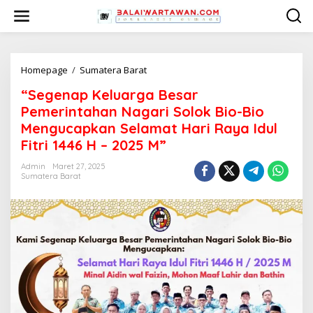
L
e
w
a
t
i
Homepage
/
Sumatera Barat
"
k
S
“Segenap Keluarga Besar
e
e
k
g
Pemerintahan Nagari Solok Bio-Bio
o
e
Mengucapkan Selamat Hari Raya Idul
n
n
Fitri 1446 H – 2025 M”
t
a
e
p
Admin
Maret 27, 2025
n
K
Sumatera Barat
e
l
u
a
r
g
a
B
e
s
a