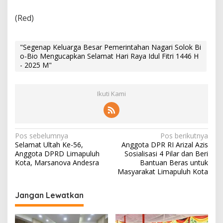
i
o
(Red)
-
B
i
"Segenap Keluarga Besar Pemerintahan Nagari Solok Bi
o
o-Bio Mengucapkan Selamat Hari Raya Idul Fitri 1446 H
M
- 2025 M"
e
n
g
Ikuti Kami
u
c
a
p
k
N
Pos sebelumnya
Pos berikutnya
a
Selamat Ultah Ke-56,
Anggota DPR RI Arizal Azis
a
n
Anggota DPRD Limapuluh
Sosialisasi 4 Pilar dan Beri
S
v
Kota, Marsanova Andesra
Bantuan Beras untuk
e
Masyarakat Limapuluh Kota
i
l
a
g
Jangan Lewatkan
m
a
a
t
s
H