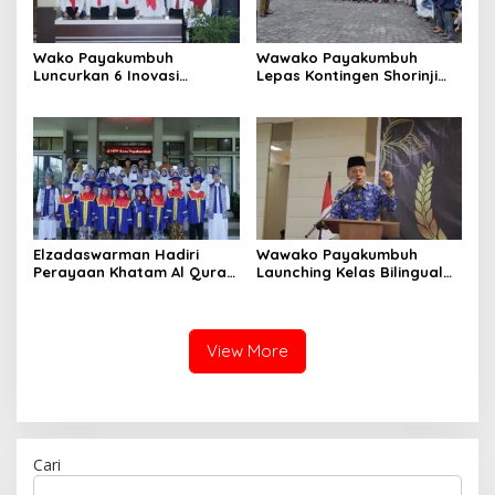
Wako Payakumbuh
Wawako Payakumbuh
Luncurkan 6 Inovasi
Lepas Kontingen Shorinji
Pelayanan Publik dan Tata
Kempo untuk Ikuti
Kelola Pemerintahan
Kejurnaswil
Elzadaswarman Hadiri
Wawako Payakumbuh
Perayaan Khatam Al Quran
Launching Kelas Bilingual
dan Wisuda iqra’ MDTA
dan Tasyakuran Pelepasan
Nurul Iman
Siswa SDS IT IPHI
View More
Cari