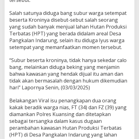
tersebut.
e
b
Salah satunya diduga bang subur warga setempat
u
beserta Kroninya disebut-sebut salah seorang
n
yang sudah banyak menjual lahan Hutan Produksi
D
a
Terbatas (HPT) yang berada didalam areal Desa
l
Pangkalan Indarung, selain itu diduga Iyus warga
a
setempat yang memanfaatkan momen tersebut.
m
K
“Subur beserta kroninya, tidak hanya sekedar calo
a
w
bang, melainkan diduga beking yang menjamin
a
bahwa kawasan yang hendak dijual itu aman dan
s
tidak akan bermasalah dengan hukum dikemudian
a
hari” Lapornya Senin, (03/03/2025)
n
d
i
Belakangan Viral isu penangkapan dua orang
D
kakak beradik warga nias, FT (34) dan FZ (39) yang
e
diamankan Polres Kuansing dan ditetapkan
s
sebagai tersangka dalam kasus dugaan
a
perambahan kawasan Hutan Produksi Terbatas
P
a
(HPT) di Desa Pangkalan Indarung yang lahan