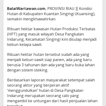
r
k
BalaiWartawan.com
, PROVINSI RIAU ][ Kondisi
u
Hutan di Kabupaten Kuantan Singingi (Kuansing),
a
semakin mengkhawatirkan.
k
S
RIbuan hektar kawasan Hutan Produksi Terbatas
e
j
(HPT) yang masuk wilayah Desa Pangkalan
u
Indarung, Kecamatan Singingi kini disulap menjadi
m
kebun kelapa sawit.
l
a
Ribuan hektar hutan tersebut sudah ada yang
h
N
menjadi kebun sawit siap panen, ada yang baru
a
berusia 3 tahunan dan ada yang baru buka lahan
m
dengan sistem steking.
a
P
Berdasarkan laporan masyarakat setempat salah
e
m
seorang aktor yang berperan aktif
i
‘menggundulkan’ hutan di Desa Pangkalan
l
Indarung merupakan seorang calo yang
i
mengambil ke untungan dari hasil penjualan lahan
k
K