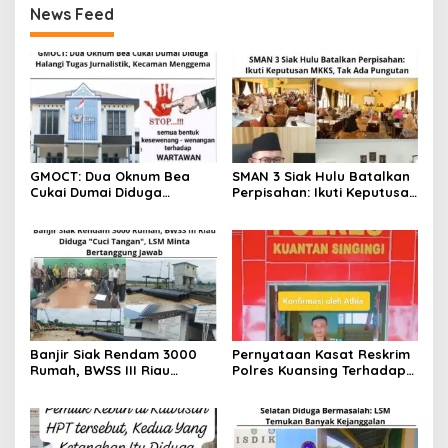
News Feed
GMOCT: Dua Oknum Bea
SMAN 3 Siak Hulu Batalkan
Cukai Dumai Diduga
Perpisahan: Ikuti Keputusan
Halangi Tugas Jurnalistik,
MKKS, Tak Ada Pungutan
Kecaman Menggema
Banjir Siak Rendam 3000
Pernyataan Kasat Reskrim
Rumah, BWSS III Riau
Polres Kuansing Terhadap
Diduga “Cuci Tangan”, LSM
Penetapan Tersangka
Riau Bersatu Minta
Kedua Pekerja di Dalam
Pertanggungjawaban
Kawasan HPT.