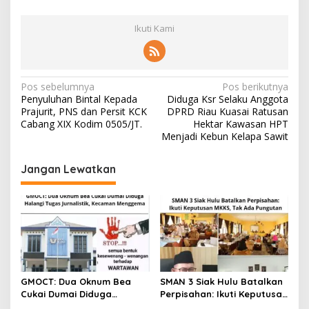
Ikuti Kami
N
Pos sebelumnya
Pos berikutnya
Penyuluhan Bintal Kepada
Diduga Ksr Selaku Anggota
a
Prajurit, PNS dan Persit KCK
DPRD Riau Kuasai Ratusan
v
Cabang XIX Kodim 0505/JT.
Hektar Kawasan HPT
Menjadi Kebun Kelapa Sawit
i
g
Jangan Lewatkan
a
s
i
p
o
s
GMOCT: Dua Oknum Bea
SMAN 3 Siak Hulu Batalkan
Cukai Dumai Diduga
Perpisahan: Ikuti Keputusan
Halangi Tugas Jurnalistik,
MKKS, Tak Ada Pungutan