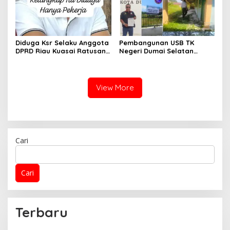
Diduga Ksr Selaku Anggota
Pembangunan USB TK
DPRD Riau Kuasai Ratusan
Negeri Dumai Selatan
Hektar Kawasan HPT
Diduga Bermasalah: LSM
Menjadi Kebun Kelapa
Temukan Banyak
Sawit
Kejanggalan
View More
Cari
Cari
Terbaru