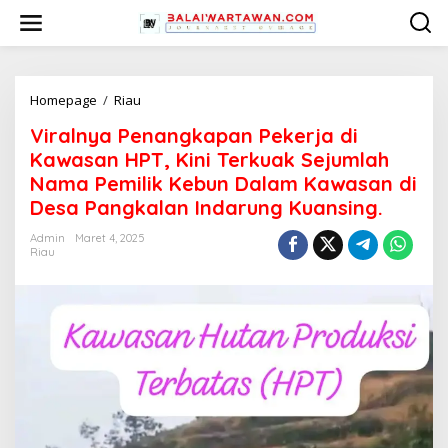
L
e
w
a
t
i
Homepage
/
Riau
V
k
i
Viralnya Penangkapan Pekerja di
e
r
k
a
Kawasan HPT, Kini Terkuak Sejumlah
o
l
Nama Pemilik Kebun Dalam Kawasan di
n
n
Desa Pangkalan Indarung Kuansing.
t
y
e
a
Admin
Maret 4, 2025
n
P
Riau
e
n
a
n
g
k
a
p
a
n
P