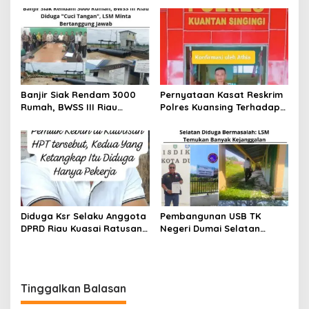
Kecaman Menggema
Banjir Siak Rendam 3000
Pernyataan Kasat Reskrim
Rumah, BWSS III Riau
Polres Kuansing Terhadap
Diduga “Cuci Tangan”, LSM
Penetapan Tersangka
Riau Bersatu Minta
Kedua Pekerja di Dalam
Pertanggungjawaban
Kawasan HPT.
Diduga Ksr Selaku Anggota
Pembangunan USB TK
DPRD Riau Kuasai Ratusan
Negeri Dumai Selatan
Hektar Kawasan HPT
Diduga Bermasalah: LSM
Menjadi Kebun Kelapa
Temukan Banyak
Sawit
Kejanggalan
Tinggalkan Balasan