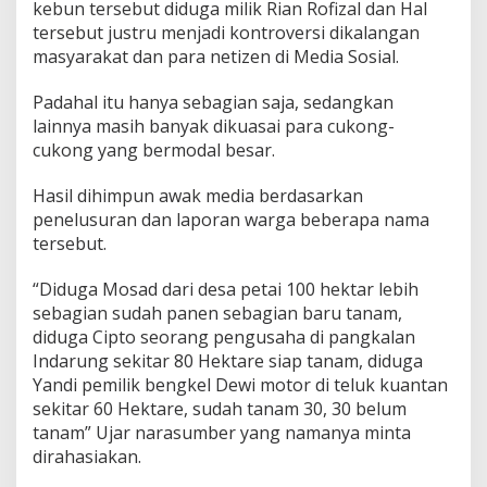
n
kebun tersebut diduga milik Rian Rofizal dan Hal
g
tersebut justru menjadi kontroversi dikalangan
k
masyarakat dan para netizen di Media Sosial.
a
l
a
Padahal itu hanya sebagian saja, sedangkan
n
lainnya masih banyak dikuasai para cukong-
I
cukong yang bermodal besar.
n
d
Hasil dihimpun awak media berdasarkan
a
r
penelusuran dan laporan warga beberapa nama
u
tersebut.
n
g
“Diduga Mosad dari desa petai 100 hektar lebih
K
sebagian sudah panen sebagian baru tanam,
u
a
diduga Cipto seorang pengusaha di pangkalan
n
Indarung sekitar 80 Hektare siap tanam, diduga
s
Yandi pemilik bengkel Dewi motor di teluk kuantan
i
sekitar 60 Hektare, sudah tanam 30, 30 belum
n
g
tanam” Ujar narasumber yang namanya minta
.
dirahasiakan.