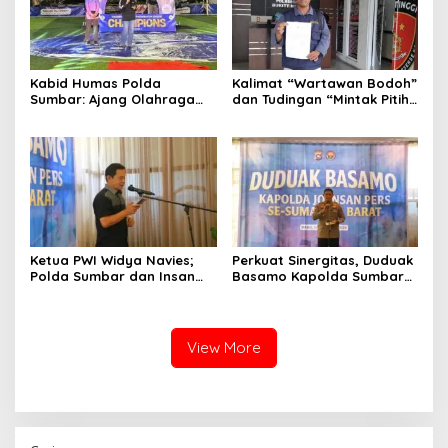
Kabid Humas Polda
Kalimat “Wartawan Bodoh”
Sumbar: Ajang Olahraga
dan Tudingan “Mintak Pitih”
Didukung Penuh Sebagai
Seret Oknum Relawan SPPG
Perekat Persaudaraan dan
Affa Adicitta ke Polresta
Kamtibmas
Bukittinggi
Ketua PWI Widya Navies;
Perkuat Sinergitas, Duduak
Polda Sumbar dan Insan
Basamo Kapolda Sumbar
Pers Dua Institusi yang
jo Insan Pers Se-Sumatera
Strategis
Barat
View More