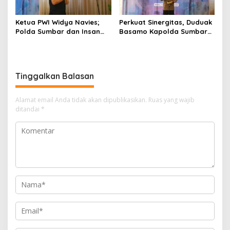
Ketua PWI Widya Navies;
Perkuat Sinergitas, Duduak
Polda Sumbar dan Insan
Basamo Kapolda Sumbar
Pers Dua Institusi yang
jo Insan Pers Se-Sumatera
Strategis
Barat
Tinggalkan Balasan
Alamat email Anda tidak akan dipublikasikan.
Ruas yang wajib
ditandai
*