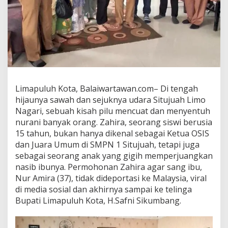
u
a
h
S
e
n
t
u
h
Limapuluh Kota, Balaiwartawan.com– Di tengah
H
a
hijaunya sawah dan sejuknya udara Situjuah Limo
t
Nagari, sebuah kisah pilu mencuat dan menyentuh
i
nurani banyak orang. Zahira, seorang siswi berusia
B
15 tahun, bukan hanya dikenal sebagai Ketua OSIS
u
dan Juara Umum di SMPN 1 Situjuah, tetapi juga
p
a
sebagai seorang anak yang gigih memperjuangkan
t
nasib ibunya. Permohonan Zahira agar sang ibu,
i
Nur Amira (37), tidak dideportasi ke Malaysia, viral
H
di media sosial dan akhirnya sampai ke telinga
.
S
Bupati Limapuluh Kota, H.Safni Sikumbang.
a
f
n