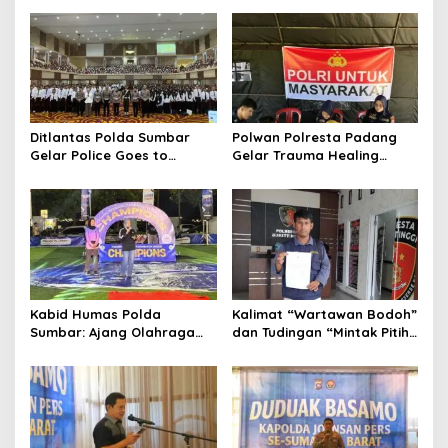
s
i
p
o
s
Ditlantas Polda Sumbar
Polwan Polresta Padang
Gelar Police Goes to
Gelar Trauma Healing
Campus di UNP, Edukasi
untuk Anak-Anak Korban
3.000 Mahasiswa Baru
Banjir di Surau Gadang
Tertib Berlalu Lintas
Kabid Humas Polda
Kalimat “Wartawan Bodoh”
Sumbar: Ajang Olahraga
dan Tudingan “Mintak Pitih”
Didukung Penuh Sebagai
Seret Oknum Relawan SPPG
Perekat Persaudaraan dan
Affa Adicitta ke Polresta
Kamtibmas
Bukittinggi