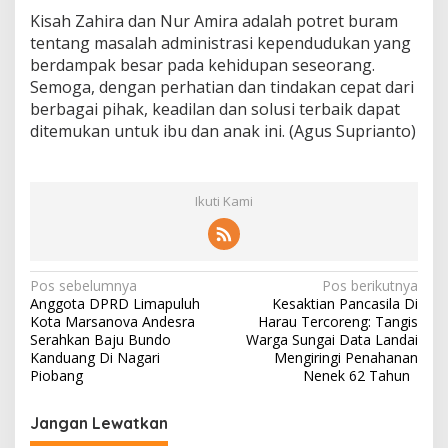
Kisah Zahira dan Nur Amira adalah potret buram
tentang masalah administrasi kependudukan yang
berdampak besar pada kehidupan seseorang.
Semoga, dengan perhatian dan tindakan cepat dari
berbagai pihak, keadilan dan solusi terbaik dapat
ditemukan untuk ibu dan anak ini. (Agus Suprianto)
Ikuti Kami
N
Pos sebelumnya
Pos berikutnya
Anggota DPRD Limapuluh
Kesaktian Pancasila Di
a
Kota Marsanova Andesra
Harau Tercoreng: Tangis
v
Serahkan Baju Bundo
Warga Sungai Data Landai
Kanduang Di Nagari
Mengiringi Penahanan
i
Piobang
Nenek 62 Tahun
g
Jangan Lewatkan
a