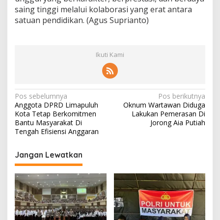
saing tinggi melalui kolaborasi yang erat antara
satuan pendidikan. (Agus Suprianto)
Ikuti Kami
N
Pos sebelumnya
Pos berikutnya
Anggota DPRD Limapuluh
Oknum Wartawan Diduga
a
Kota Tetap Berkomitmen
Lakukan Pemerasan Di
v
Bantu Masyarakat Di
Jorong Aia Putiah
Tengah Efisiensi Anggaran
i
g
Jangan Lewatkan
a
s
i
p