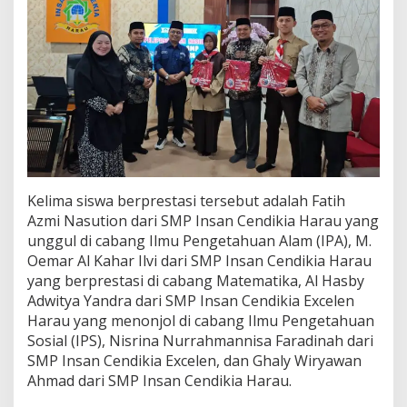
o
s
K
e
S
e
m
i
f
i
n
a
Kelima siswa berprestasi tersebut adalah Fatih
l
Azmi Nasution dari SMP Insan Cendikia Harau yang
O
unggul di cabang Ilmu Pengetahuan Alam (IPA), M.
S
N
Oemar Al Kahar Ilvi dari SMP Insan Cendikia Harau
yang berprestasi di cabang Matematika, Al Hasby
Adwitya Yandra dari SMP Insan Cendikia Excelen
Harau yang menonjol di cabang Ilmu Pengetahuan
Sosial (IPS), Nisrina Nurrahmannisa Faradinah dari
SMP Insan Cendikia Excelen, dan Ghaly Wiryawan
Ahmad dari SMP Insan Cendikia Harau.