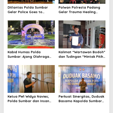
o
s
Ditlantas Polda Sumbar
Polwan Polresta Padang
Gelar Police Goes to
Gelar Trauma Healing
Campus di UNP, Edukasi
untuk Anak-Anak Korban
3.000 Mahasiswa Baru
Banjir di Surau Gadang
Tertib Berlalu Lintas
Kabid Humas Polda
Kalimat “Wartawan Bodoh”
Sumbar: Ajang Olahraga
dan Tudingan “Mintak Pitih”
Didukung Penuh Sebagai
Seret Oknum Relawan SPPG
Perekat Persaudaraan dan
Affa Adicitta ke Polresta
Kamtibmas
Bukittinggi
Ketua PWI Widya Navies;
Perkuat Sinergitas, Duduak
Polda Sumbar dan Insan
Basamo Kapolda Sumbar
Pers Dua Institusi yang
jo Insan Pers Se-Sumatera
Strategis
Barat