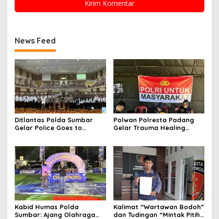
News Feed
Ditlantas Polda Sumbar
Polwan Polresta Padang
Gelar Police Goes to
Gelar Trauma Healing
Campus di UNP, Edukasi
untuk Anak-Anak Korban
3.000 Mahasiswa Baru
Banjir di Surau Gadang
Tertib Berlalu Lintas
Kabid Humas Polda
Kalimat “Wartawan Bodoh”
Sumbar: Ajang Olahraga
dan Tudingan “Mintak Pitih”