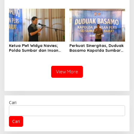
Didukung Penuh Sebagai
Seret Oknum Relawan SPPG
Perekat Persaudaraan dan
Affa Adicitta ke Polresta
Kamtibmas
Bukittinggi
Ketua PWI Widya Navies;
Perkuat Sinergitas, Duduak
Polda Sumbar dan Insan
Basamo Kapolda Sumbar
Pers Dua Institusi yang
jo Insan Pers Se-Sumatera
Strategis
Barat
View More
Cari
Cari