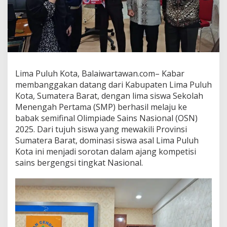
a
S
i
s
w
a
S
M
Lima Puluh Kota, Balaiwartawan.com– Kabar
P
membanggakan datang dari Kabupaten Lima Puluh
L
Kota, Sumatera Barat, dengan lima siswa Sekolah
i
Menengah Pertama (SMP) berhasil melaju ke
m
a
babak semifinal Olimpiade Sains Nasional (OSN)
p
2025. Dari tujuh siswa yang mewakili Provinsi
u
Sumatera Barat, dominasi siswa asal Lima Puluh
l
Kota ini menjadi sorotan dalam ajang kompetisi
u
h
sains bergengsi tingkat Nasional.
K
o
t
a
L
o
l