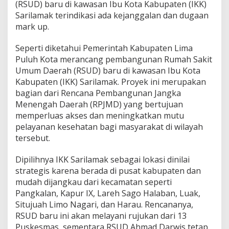
(RSUD) baru di kawasan Ibu Kota Kabupaten (IKK)
a
Sarilamak terindikasi ada kejanggalan dan dugaan
n
K
mark up.
a
d
Seperti diketahui Pemerintah Kabupaten Lima
i
Puluh Kota merancang pembangunan Rumah Sakit
n
Umum Daerah (RSUD) baru di kawasan Ibu Kota
k
e
Kabupaten (IKK) Sarilamak. Proyek ini merupakan
s
bagian dari Rencana Pembangunan Jangka
L
Menengah Daerah (RPJMD) yang bertujuan
i
memperluas akses dan meningkatkan mutu
m
pelayanan kesehatan bagi masyarakat di wilayah
a
p
tersebut.
u
l
Dipilihnya IKK Sarilamak sebagai lokasi dinilai
u
strategis karena berada di pusat kabupaten dan
h
mudah dijangkau dari kecamatan seperti
K
o
Pangkalan, Kapur IX, Lareh Sago Halaban, Luak,
t
Situjuah Limo Nagari, dan Harau. Rencananya,
a
RSUD baru ini akan melayani rujukan dari 13
Puskesmas, sementara RSUD Ahmad Darwis tetap