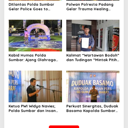
Ditlantas Polda Sumbar
Polwan Polresta Padang
Gelar Police Goes to
Gelar Trauma Healing
Campus di UNP, Edukasi
untuk Anak-Anak Korban
3.000 Mahasiswa Baru
Banjir di Surau Gadang
Tertib Berlalu Lintas
Kabid Humas Polda
Kalimat “Wartawan Bodoh”
Sumbar: Ajang Olahraga
dan Tudingan “Mintak Pitih”
Didukung Penuh Sebagai
Seret Oknum Relawan SPPG
Perekat Persaudaraan dan
Affa Adicitta ke Polresta
Kamtibmas
Bukittinggi
Ketua PWI Widya Navies;
Perkuat Sinergitas, Duduak
Polda Sumbar dan Insan
Basamo Kapolda Sumbar
Pers Dua Institusi yang
jo Insan Pers Se-Sumatera
Strategis
Barat