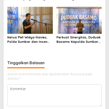
Didukung Penuh Sebagai
Seret Oknum Relawan SPPG
Perekat Persaudaraan dan
Affa Adicitta ke Polresta
Kamtibmas
Bukittinggi
Ketua PWI Widya Navies;
Perkuat Sinergitas, Duduak
Polda Sumbar dan Insan
Basamo Kapolda Sumbar
Pers Dua Institusi yang
jo Insan Pers Se-Sumatera
Strategis
Barat
Tinggalkan Balasan
Alamat email Anda tidak akan dipublikasikan.
Ruas yang wajib
ditandai
*