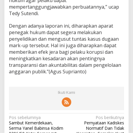
hukum agar pelaku dapat
mempertanggungjawabkan perbuatannya,” ucap
Tedy Sutendi.
Dengan adanya laporan ini, diharapkan aparat
penegak hukum dapat segera melakukan
penyelidikan dan mengusut tuntas kasus dugaan
mark-up tersebut. Hal ini juga diharapkan dapat
memberikan efek jera bagi pelaku korupsi dan
meningkatkan kesadaran akan pentingnya
transparansi dan akuntabilitas dalam pengelolaan
anggaran publik.”(Agus Suprianto)
Ikuti Kami
N
Pos sebelumnya
Pos berikutnya
Sambut Kemerdekaan,
Pernyataan Kadiskes
a
Serma Yanel Babinsa Kodim
Normatif Dan Tidak