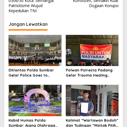
v
0306/50 Kota: Semangat
Konsisten, Semakin Kuat
Patriotisme Wujud
Dugaan Korupsi
i
Kepedulian TNI
g
Jangan Lewatkan
a
s
i
p
o
s
Ditlantas Polda Sumbar
Polwan Polresta Padang
Gelar Police Goes to
Gelar Trauma Healing
Campus di UNP, Edukasi
untuk Anak-Anak Korban
3.000 Mahasiswa Baru
Banjir di Surau Gadang
Tertib Berlalu Lintas
Kabid Humas Polda
Kalimat “Wartawan Bodoh”
Sumbar: Ajang Olahraga
dan Tudingan “Mintak Pitih”