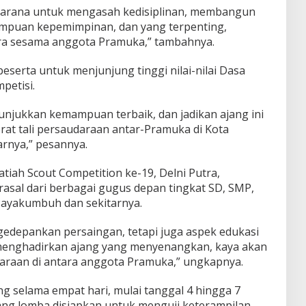
 sarana untuk mengasah kedisiplinan, membangun
mampuan kepemimpinan, dan yang terpenting,
ara sesama anggota Pramuka,” tambahnya.
eserta untuk menjunjung tinggi nilai-nilai Dasa
petisi.
unjukkan kemampuan terbaik, dan jadikan ajang ini
at tali persaudaraan antar-Pramuka di Kota
rnya,” pesannya.
tiah Scout Competition ke-19, Delni Putra,
asal dari berbagai gugus depan tingkat SD, SMP,
Payakumbuh dan sekitarnya.
ngedepankan persaingan, tetapi juga aspek edukasi
menghadirkan ajang yang menyenangkan, kaya akan
araan di antara anggota Pramuka,” ungkapnya.
g selama empat hari, mulai tanggal 4 hingga 7
ang lomba disiapkan untuk menguji keterampilan