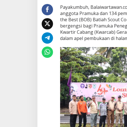
S
c
Payakumbuh, Balaiwartawan.com
o
anggota Pramuka dan 134 pemb
u
the Best (BOB) Batiah Scout C
t
bergengsi bagi Pramuka Penega
C
o
Kwartir Cabang (Kwarcab) Ger
m
dalam apel pembukaan di halam
p
e
t
i
t
i
o
n
k
e
-
1
9
d
i
P
a