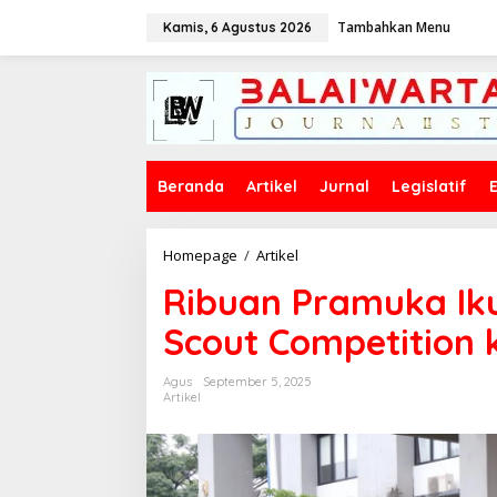
L
Tambahkan Menu
e
Kamis, 6 Agustus 2026
w
a
t
i
k
e
k
Beranda
Artikel
Jurnal
Legislatif
o
n
t
e
Homepage
/
Artikel
R
n
i
Ribuan Pramuka Iku
b
u
Scout Competition 
a
n
P
Agus
September 5, 2025
r
Artikel
a
m
u
k
a