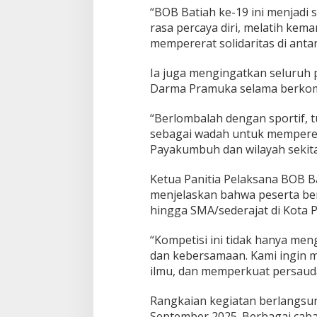
“BOB Batiah ke-19 ini menjadi
rasa percaya diri, melatih ke
mempererat solidaritas di ant
Ia juga mengingatkan seluruh p
Darma Pramuka selama berkom
“Berlombalah dengan sportif, t
sebagai wadah untuk memperer
Payakumbuh dan wilayah sekita
Ketua Panitia Pelaksana BOB Ba
menjelaskan bahwa peserta ber
hingga SMA/sederajat di Kota 
“Kompetisi ini tidak hanya me
dan kebersamaan. Kami ingin 
ilmu, dan memperkuat persaud
Rangkaian kegiatan berlangsun
September 2025. Berbagai cab