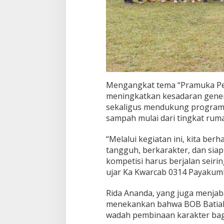
y
a
k
u
m
b
u
h
Mengangkat tema “Pramuka Pedu
meningkatkan kesadaran gener
sekaligus mendukung program
sampah mulai dari tingkat rum
“Melalui kegiatan ini, kita be
tangguh, berkarakter, dan si
kompetisi harus berjalan seirin
ujar Ka Kwarcab 0314 Payakum
Rida Ananda, yang juga menjab
menekankan bahwa BOB Batiah 
wadah pembinaan karakter bag