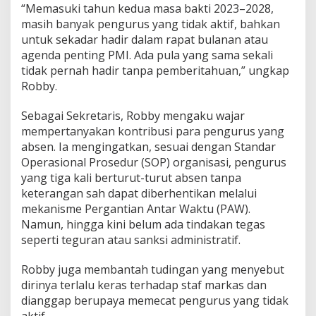
“Memasuki tahun kedua masa bakti 2023–2028,
e
n
masih banyak pengurus yang tidak aktif, bahkan
g
untuk sekadar hadir dalam rapat bulanan atau
u
agenda penting PMI. Ada pula yang sama sekali
r
tidak pernah hadir tanpa pemberitahuan,” ungkap
u
Robby.
s
T
i
Sebagai Sekretaris, Robby mengaku wajar
d
mempertanyakan kontribusi para pengurus yang
a
absen. Ia mengingatkan, sesuai dengan Standar
k
Operasional Prosedur (SOP) organisasi, pengurus
A
k
yang tiga kali berturut-turut absen tanpa
t
keterangan sah dapat diberhentikan melalui
i
mekanisme Pergantian Antar Waktu (PAW).
f
Namun, hingga kini belum ada tindakan tegas
seperti teguran atau sanksi administratif.
Robby juga membantah tudingan yang menyebut
dirinya terlalu keras terhadap staf markas dan
dianggap berupaya memecat pengurus yang tidak