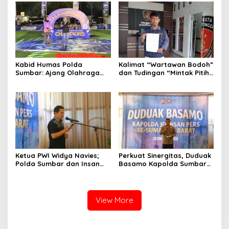
Tertib Berlalu Lintas
Kabid Humas Polda
Kalimat “Wartawan Bodoh”
Sumbar: Ajang Olahraga
dan Tudingan “Mintak Pitih”
Didukung Penuh Sebagai
Seret Oknum Relawan SPPG
Perekat Persaudaraan dan
Affa Adicitta ke Polresta
Kamtibmas
Bukittinggi
Ketua PWI Widya Navies;
Perkuat Sinergitas, Duduak
Polda Sumbar dan Insan
Basamo Kapolda Sumbar
Pers Dua Institusi yang
jo Insan Pers Se-Sumatera
Strategis
Barat
View More