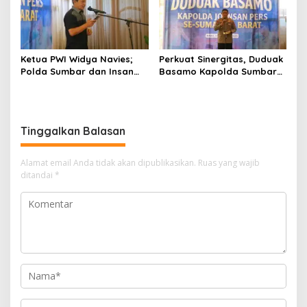
Ketua PWI Widya Navies;
Perkuat Sinergitas, Duduak
Polda Sumbar dan Insan
Basamo Kapolda Sumbar
Pers Dua Institusi yang
jo Insan Pers Se-Sumatera
Strategis
Barat
Tinggalkan Balasan
Alamat email Anda tidak akan dipublikasikan.
Ruas yang wajib
ditandai
*