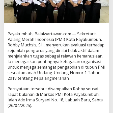
b
u
h
S
e
r
u
Payakumbuh, Balaiwartawan.com — Sekretaris
k
Palang Merah Indonesia (PMI) Kota Payakumbuh,
a
n
Robby Muchsis, SH, menyerukan evaluasi terhadap
E
sejumlah pengurus yang dinilai tidak aktif dalam
v
menjalankan tugas sebagai relawan kemanusiaan.
a
Ia menegaskan pentingnya ketegasan organisasi
l
u
untuk menjaga semangat pengabdian di tubuh PMI
a
sesuai amanah Undang-Undang Nomor 1 Tahun
s
2018 tentang Kepalangmerahan.
i
d
Pernyataan tersebut disampaikan Robby seusai
a
n
rapat bulanan di Markas PMI Kota Payakumbuh,
P
Jalan Ade Irma Suryani No. 18, Labuah Baru, Sabtu
A
(26/04/2025).
W
P