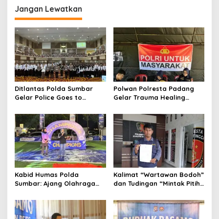
Jangan Lewatkan
a
s
i
p
o
s
Ditlantas Polda Sumbar
Polwan Polresta Padang
Gelar Police Goes to
Gelar Trauma Healing
Campus di UNP, Edukasi
untuk Anak-Anak Korban
3.000 Mahasiswa Baru
Banjir di Surau Gadang
Tertib Berlalu Lintas
Kabid Humas Polda
Kalimat “Wartawan Bodoh”
Sumbar: Ajang Olahraga
dan Tudingan “Mintak Pitih”
Didukung Penuh Sebagai
Seret Oknum Relawan SPPG
Perekat Persaudaraan dan
Affa Adicitta ke Polresta
Kamtibmas
Bukittinggi