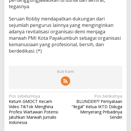
pertanggungjawabkan di dunia dan akhirat,”
tegasnya.
Seruan Robby mendapatkan dukungan dari
sejumlah pengurus lainnya yang menginginkan
adanya revitalisasi organisasi demi menjaga
marwah PMI Kota Payakumbuh sebagai organisasi
kemanusiaan yang profesional, bersih, dan
berdedikasi. (*)
Ikuti Kami
N
Pos sebelumnya
Pos berikutnya
Ketum GMOCT Kecam
BLUNDER?? Pernyataan
a
Video TikTok Menghina
“Ilegal” Ketua IKTD Diduga
v
Profesi Wartawan Potensi
Menyerang Pribadinya
Jatuhkan Marwah Jurnalis
Sendiri
i
Indonesia
g