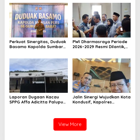
Affa Adicitta ke Polresta
Strategis
Bukittinggi
Perkuat Sinergitas, Duduak
PWI Dharmasraya Periode
Basamo Kapolda Sumbar
2026–2029 Resmi Dilantik,
jo Insan Pers Se-Sumatera
Siap Perkuat
Barat
Profesionalisme Pers
Laporan Dugaan Kacau
Jalin Sinergi Wujudkan Kota
SPPG Affa Adicitta Palupuh
Kondusif, Kapolres
Mandek 1 Minggu. Diduga
Payakumbuh Silaturahmi
Ada “Payung” Sekda
dengan Wali Kota
Agam?
View More