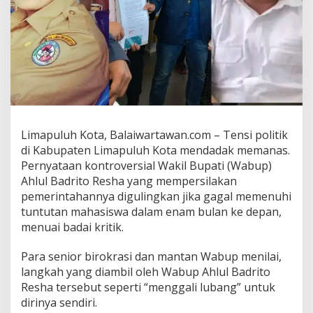
a
s
a
n
g
B
a
d
a
n
Limapuluh Kota, Balaiwartawan.com – Tensi politik
’
S
di Kabupaten Limapuluh Kota mendadak memanas.
i
Pernyataan kontroversial Wakil Bupati (Wabup)
a
Ahlul Badrito Resha yang mempersilakan
p
pemerintahannya digulingkan jika gagal memenuhi
D
i
tuntutan mahasiswa dalam enam bulan ke depan,
g
menuai badai kritik.
u
l
Para senior birokrasi dan mantan Wabup menilai,
i
langkah yang diambil oleh Wabup Ahlul Badrito
n
g
Resha tersebut seperti “menggali lubang” untuk
k
dirinya sendiri.
a