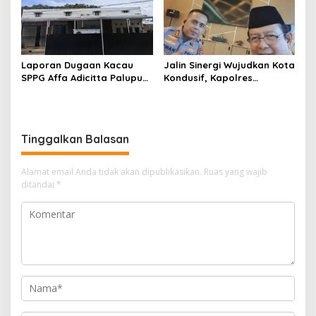
Laporan Dugaan Kacau
Jalin Sinergi Wujudkan Kota
SPPG Affa Adicitta Palupuh
Kondusif, Kapolres
Mandek 1 Minggu. Diduga
Payakumbuh Silaturahmi
Ada “Payung” Sekda
dengan Wali Kota
Agam?
Tinggalkan Balasan
Alamat email Anda tidak akan dipublikasikan.
Ruas yang wajib
ditandai
*