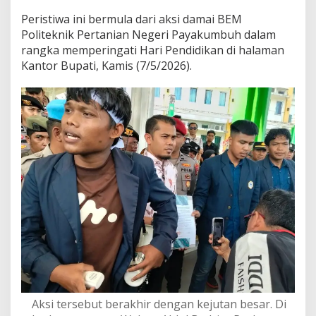
n
Peristiwa ini bermula dari aksi damai BEM
,
Politeknik Pertanian Negeri Payakumbuh dalam
M
a
rangka memperingati Hari Pendidikan di halaman
n
Kantor Bupati, Kamis (7/5/2026).
t
a
n
B
i
r
o
k
r
a
t
&
M
a
n
t
a
n
W
Aksi tersebut berakhir dengan kejutan besar. Di
a