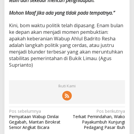
lebih dari sekedar mencari penghidupan.
Mohon Maaf jika ada yang tidak pada tempatnya.”
Kini, bom waktu politik telah dipasang. Enam bulan
ke depan akan menjadi momen pembuktian:
apakah keberanian Wabup Ahlul Badrito Resha
adalah langkah politik yang cerdas, atau justru
menjadi blunder terbesar yang akan meruntuhkan
stabilitas pemerintahan di Bukik Limau. (Agus
Suprianto)
Ikuti Kami
N
Pos sebelumnya
Pos berikutnya
Pernyataan Wabup Dinilai
Terkait Pemindahan, Wako
a
Gegabah, Mantan Birokrat
Payakumbuh Kunjungi
v
Senior Angkat Bicara
Pedagang Pasar Ibuh