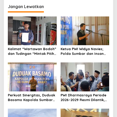
i
Jangan Lewatkan
g
a
s
i
p
o
Kalimat “Wartawan Bodoh”
Ketua PWI Widya Navies;
s
dan Tudingan “Mintak Pitih”
Polda Sumbar dan Insan
Seret Oknum Relawan SPPG
Pers Dua Institusi yang
Affa Adicitta ke Polresta
Strategis
Bukittinggi
Perkuat Sinergitas, Duduak
PWI Dharmasraya Periode
Basamo Kapolda Sumbar
2026–2029 Resmi Dilantik,
jo Insan Pers Se-Sumatera
Siap Perkuat
Barat
Profesionalisme Pers