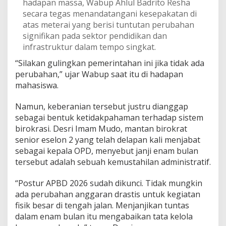
hadapan massa, Wabup Ahlul Badrito Resha
b
secara tegas menandatangani kesepakatan di
u
atas meterai yang berisi tuntutan perubahan
p
signifikan pada sektor pendidikan dan
K
o
infrastruktur dalam tempo singkat.
m
“Silakan gulingkan pemerintahan ini jika tidak ada
p
a
perubahan,” ujar Wabup saat itu di hadapan
k
mahasiswa.
S
e
Namun, keberanian tersebut justru dianggap
b
sebagai bentuk ketidakpahaman terhadap sistem
u
t
birokrasi. Desri Imam Mudo, mantan birokrat
B
senior eselon 2 yang telah delapan kali menjabat
l
sebagai kepala OPD, menyebut janji enam bulan
u
tersebut adalah sebuah kemustahilan administratif.
n
d
e
“Postur APBD 2026 sudah dikunci. Tidak mungkin
r
ada perubahan anggaran drastis untuk kegiatan
fisik besar di tengah jalan. Menjanjikan tuntas
dalam enam bulan itu mengabaikan tata kelola