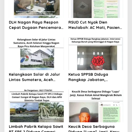
p
o
s
DLH Nagan Raya Respon
RSUD Cut Nyak Dien
Cepat Dugaan Pencemaran
Meulaboh: AC Mati, Pasien
Limbah PT. Surya Panen
Sesak Napas, dan Tuduhan
Subur
Minimnya Fasilitas
Kelangkaan Solar di Jalur
Ketua SPPSB Diduga
Lintas Sumatera, Aceh
Rangkap Jabatan,
Selatan hingga Nagan
Intervensi Keluarga Buruh
Raya Picu Keluhan
yang Meninggal di Nagan
Masyarakat
Raya
Limbah Pabrik Kelapa Sawit
Keucik Desa Serbaguna
PT SPS 2 Diduga Cemari
Diduga “Lupa” Janji, Kasus