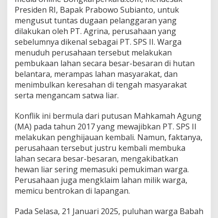
,
Presiden RI, Bapak Prabowo Subianto, untuk
D
mengusut tuntas dugaan pelanggaran yang
e
dilakukan oleh PT. Agrina, perusahaan yang
s
sebelumnya dikenal sebagai PT. SPS II. Warga
a
k
menuduh perusahaan tersebut melakukan
P
pembukaan lahan secara besar-besaran di hutan
r
belantara, merampas lahan masyarakat, dan
e
menimbulkan keresahan di tengah masyarakat
s
serta mengancam satwa liar.
i
d
e
Konflik ini bermula dari putusan Mahkamah Agung
n
(MA) pada tahun 2017 yang mewajibkan PT. SPS II
U
melakukan penghijauan kembali. Namun, faktanya,
s
perusahaan tersebut justru kembali membuka
u
t
lahan secara besar-besaran, mengakibatkan
T
hewan liar sering memasuki pemukiman warga.
u
Perusahaan juga mengklaim lahan milik warga,
n
memicu bentrokan di lapangan.
t
a
s
Pada Selasa, 21 Januari 2025, puluhan warga Babah
K