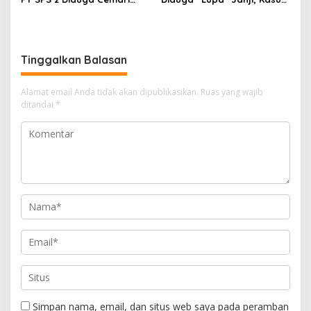
Sungai di Nagan Raya, DLH
Kotak Amal Mangkrak
dan APH Diminta Tindak
Belum Selesai
Tegas
Tinggalkan Balasan
Alamat email Anda tidak akan dipublikasikan.
Ruas yang wajib
ditandai
*
Simpan nama, email, dan situs web saya pada peramban