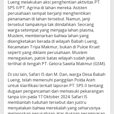
Lueng melakukan aksi penghentian aktivitas PT.
a
SPS II/PT. Agrina di lahan mereka. Asisten
s
perusahaan sempat berjanji menghentikan
u
s
penanaman di lahan tersebut. Namun, janji
P
tersebut tampaknya tak diindahkan. Seorang
T
warga setempat yang menjaga lahan plasma,
.
Muslem, membenarkan bahwa lahan yang
A
disengketakan berada di wilayah Babah Lueng,
g
r
Kecamatan Tripa Makmur, bukan di Puloe Kruet
i
seperti yang diklaim perusahaan. Muslem
n
menegaskan, patok batas wilayah sudah jelas
a
terlihat di tengah PT. Gelora Sawita Makmur (GSM).
Di sisi lain, Safari IS dan M. Dan, warga Desa Babah
Lueng, telah memenuhi panggilan Polda Aceh
untuk klarifikasi terkait laporan PT. SPS II tentang
dugaan pengancaman dan memasuki pekarangan
tanpa izin pada 17 Oktober 2024. Safari IS
membantah tuduhan tersebut dan justru
menyatakan bahwa merekalah yang seharusnya
melaporkan perusahaan atas dugaan perampasan