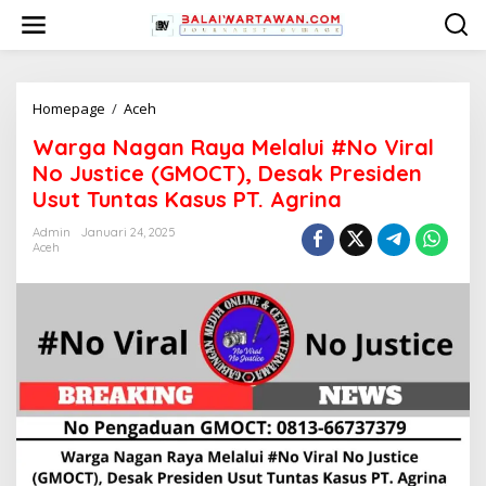
L
e
w
a
t
i
Homepage
/
Aceh
W
k
a
Warga Nagan Raya Melalui #No Viral
e
r
k
g
No Justice (GMOCT), Desak Presiden
o
a
Usut Tuntas Kasus PT. Agrina
n
N
t
a
Admin
Januari 24, 2025
e
g
Aceh
n
a
n
R
a
y
a
M
e
l
a
l
u