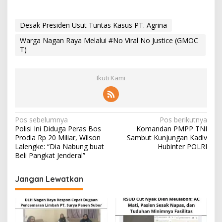
Desak Presiden Usut Tuntas Kasus PT. Agrina
Warga Nagan Raya Melalui #No Viral No Justice (GMOC
T)
Ikuti Kami
N
Pos sebelumnya
Pos berikutnya
Polisi Ini Diduga Peras Bos
Komandan PMPP TNI
a
Prodia Rp 20 Miliar, Wilson
Sambut Kunjungan Kadiv
v
Lalengke: “Dia Nabung buat
Hubinter POLRI
Beli Pangkat Jenderal”
i
g
Jangan Lewatkan
a
s
i