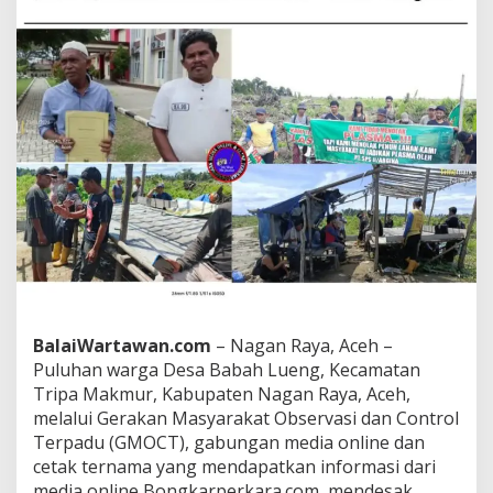
i
#
N
o
V
i
r
a
l
N
o
J
u
s
t
i
c
BalaiWartawan.com
– Nagan Raya, Aceh –
e
Puluhan warga Desa Babah Lueng, Kecamatan
(
G
Tripa Makmur, Kabupaten Nagan Raya, Aceh,
M
melalui Gerakan Masyarakat Observasi dan Control
O
Terpadu (GMOCT), gabungan media online dan
C
cetak ternama yang mendapatkan informasi dari
T
media online Bongkarperkara.com, mendesak
)