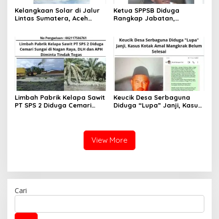
Kelangkaan Solar di Jalur
Ketua SPPSB Diduga
Lintas Sumatera, Aceh
Rangkap Jabatan,
Selatan hingga Nagan
Intervensi Keluarga Buruh
Raya Picu Keluhan
yang Meninggal di Nagan
Masyarakat
Raya
Limbah Pabrik Kelapa Sawit
Keucik Desa Serbaguna
PT SPS 2 Diduga Cemari
Diduga “Lupa” Janji, Kasus
Sungai di Nagan Raya, DLH
Kotak Amal Mangkrak
dan APH Diminta Tindak
Belum Selesai
Tegas
View More
Cari