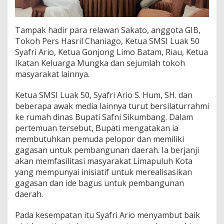
b
a
n
Tampak hadir para relawan Sakato, anggota GIB,
g
Tokoh Pers Hasril Chaniago, Ketua SMSI Luak 50
u
Syafri Ario, Ketua Gonjong Limo Batam, Riau, Ketua
n
D
Ikatan Keluarga Mungka dan sejumlah tokoh
a
masyarakat lainnya.
e
r
Ketua SMSI Luak 50, Syafri Ario S. Hum, SH. dan
a
beberapa awak media lainnya turut bersilaturrahmi
h
ke rumah dinas Bupati Safni Sikumbang. Dalam
pertemuan tersebut, Bupati mengatakan ia
membutuhkan pemuda pelopor dan memiliki
gagasan untuk pembangunan daerah. Ia berjanji
akan memfasilitasi masyarakat Limapuluh Kota
yang mempunyai inisiatif untuk merealisasikan
gagasan dan ide bagus untuk pembangunan
daerah.
Pada kesempatan itu Syafri Ario menyambut baik