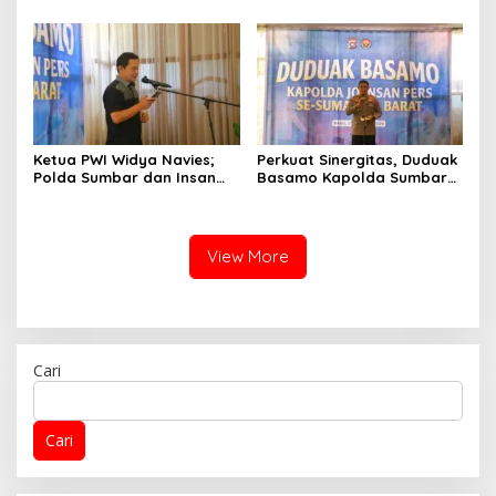
Perekat Persaudaraan dan
Affa Adicitta ke Polresta
Kamtibmas
Bukittinggi
Ketua PWI Widya Navies;
Perkuat Sinergitas, Duduak
Polda Sumbar dan Insan
Basamo Kapolda Sumbar
Pers Dua Institusi yang
jo Insan Pers Se-Sumatera
Strategis
Barat
View More
Cari
Cari