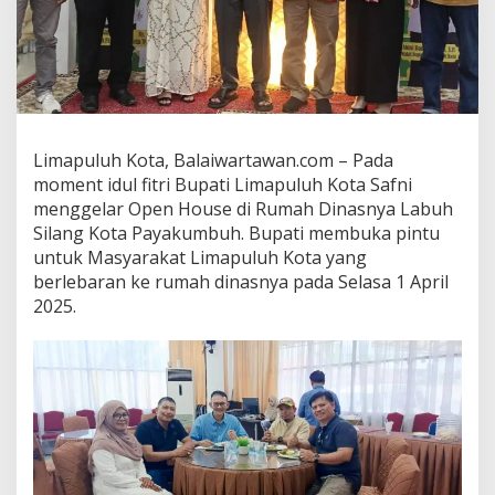
u
t
u
h
P
e
m
u
Limapuluh Kota, Balaiwartawan.com – Pada
d
moment idul fitri Bupati Limapuluh Kota Safni
a
menggelar Open House di Rumah Dinasnya Labuh
P
Silang Kota Payakumbuh. Bupati membuka pintu
e
l
untuk Masyarakat Limapuluh Kota yang
o
berlebaran ke rumah dinasnya pada Selasa 1 April
p
2025.
o
r
U
n
t
u
k
M
e
m