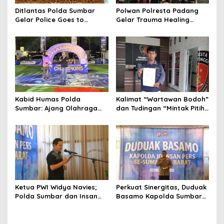
s
Ditlantas Polda Sumbar
Polwan Polresta Padang
Gelar Police Goes to
Gelar Trauma Healing
Campus di UNP, Edukasi
untuk Anak-Anak Korban
3.000 Mahasiswa Baru
Banjir di Surau Gadang
Tertib Berlalu Lintas
Kabid Humas Polda
Kalimat “Wartawan Bodoh”
Sumbar: Ajang Olahraga
dan Tudingan “Mintak Pitih”
Didukung Penuh Sebagai
Seret Oknum Relawan SPPG
Perekat Persaudaraan dan
Affa Adicitta ke Polresta
Kamtibmas
Bukittinggi
Ketua PWI Widya Navies;
Perkuat Sinergitas, Duduak
Polda Sumbar dan Insan
Basamo Kapolda Sumbar
Pers Dua Institusi yang
jo Insan Pers Se-Sumatera
Strategis
Barat