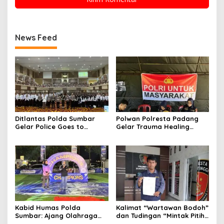
News Feed
Ditlantas Polda Sumbar
Polwan Polresta Padang
Gelar Police Goes to
Gelar Trauma Healing
Campus di UNP, Edukasi
untuk Anak-Anak Korban
3.000 Mahasiswa Baru
Banjir di Surau Gadang
Tertib Berlalu Lintas
Kabid Humas Polda
Kalimat “Wartawan Bodoh”
Sumbar: Ajang Olahraga
dan Tudingan “Mintak Pitih”
Didukung Penuh Sebagai
Seret Oknum Relawan SPPG