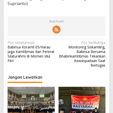
Suprianto)
Ikuti Kami
N
Pos sebelumnya
Pos berikutnya
Babinsa Koramil 05/Harau
Monitoring Siskamling,
a
Jaga Kamtibmas dan Pererat
Babinsa Bersama
v
Silaturahmi di Momen Idul
Bhabinkamtibmas Tekankan
Fitri
Kewaspadaan Saat
i
Bertugas
g
Jangan Lewatkan
a
s
i
p
o